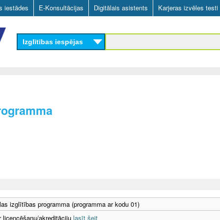
Skip
as iestādes
E-Konsultācijas
Digitālais asistents
Karjeras izvēles testi
to
main
Izglītības iespējas
content
programma
as izglītības programma (programma ar kodu 01)
r licencēšanu/akreditāciju
lasīt šeit