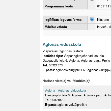
Programmas kods
01011111
Izglītības ieguves forma
Klātiene
Mācību valoda
latviešu (
Aglonas vidusskola
Vispārējās izglītības iestāde
Iestādes tips:
Vispārizglītojošā vidusskola
Daugavpils iela 6, Aglona, Aglonas pag., Preiļu
Tel:
65321373
E-pasts:
aglonasvsk@preili.lv; aglonasvsk@p
Norises vieta(s) vai fakultāte(s):
Aglona - Aglonas vidusskola
Daugavpils iela 6, Aglona, Aglonas pag., Agl
Tel:
65321373
E-pasts:
aglonasvsk@preili.lv