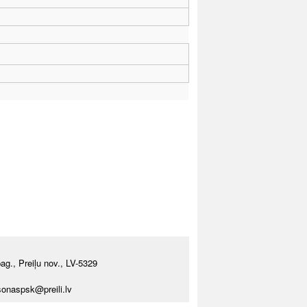
ag., Preiļu nov., LV-5329
usonaspsk@preili.lv