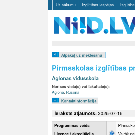
Uz sākumu
Izglītības iespējas
Izglītīb
N
I
Atpakaļ uz meklēšanu
I
Pirmsskolas izglītības 
D
Aglonas vidusskola
.
Norises vieta(s) vai fakultāte(s):
Aglona
,
Rušona
L
Kontaktinformācija
V
Ieraksts atjaunots:
2025-07-15
Programmas veids
Pirmsskol
Licence / akreditācija
Vairāk pa