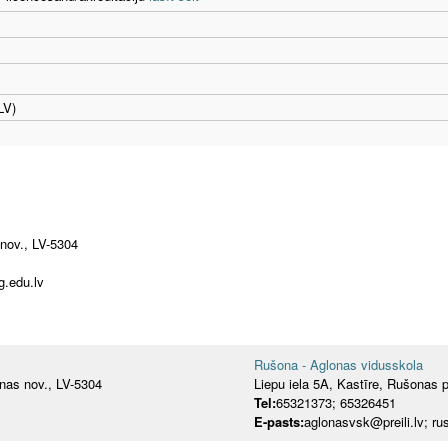
LV)
 nov., LV-5304
vg.edu.lv
Rušona - Aglonas vidusskola
onas nov., LV-5304
Liepu iela 5A, Kastīre, Rušonas p
Tel:
65321373; 65326451
E-pasts:
aglonasvsk@preili.lv; r