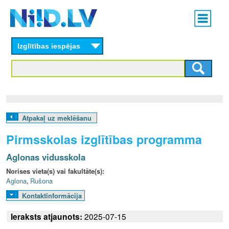
Skip
Main
to
menu
N
main
content
Izglītības iespējas
I
I
D
.
Atpakaļ uz meklēšanu
L
Pirmsskolas izglītības programma
V
Aglonas vidusskola
Norises vieta(s) vai fakultāte(s):
Aglona
,
Rušona
Kontaktinformācija
Ieraksts atjaunots:
2025-07-15