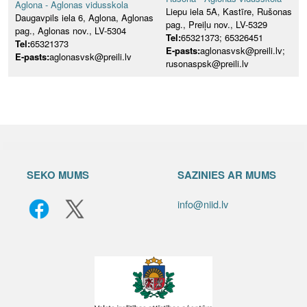
Aglona - Aglonas vidusskola
Liepu iela 5A, Kastīre, Rušonas
Daugavpils iela 6, Aglona, Aglonas
pag., Preiļu nov., LV-5329
pag., Aglonas nov., LV-5304
Tel:
65321373; 65326451
Tel:
65321373
E-pasts:
aglonasvsk@preili.lv;
E-pasts:
aglonasvsk@preili.lv
rusonaspsk@preili.lv
SEKO MUMS
SAZINIES AR MUMS
info@niid.lv