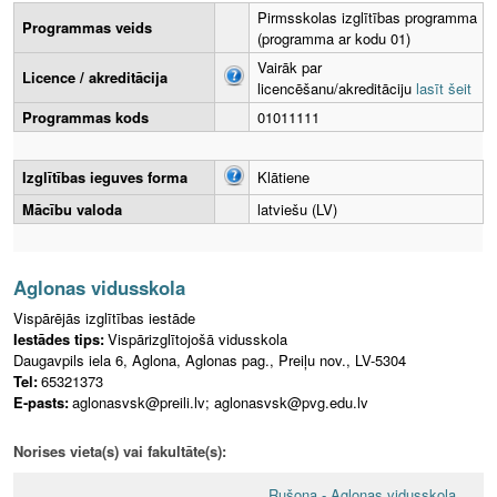
Pirmsskolas izglītības programma
Programmas veids
(programma ar kodu 01)
Vairāk par
Licence / akreditācija
licencēšanu/akreditāciju
lasīt šeit
Programmas kods
01011111
Izglītības ieguves forma
Klātiene
Mācību valoda
latviešu (LV)
Aglonas vidusskola
Vispārējās izglītības iestāde
Iestādes tips:
Vispārizglītojošā vidusskola
Daugavpils iela 6, Aglona, Aglonas pag., Preiļu nov., LV-5304
Tel:
65321373
E-pasts:
aglonasvsk@preili.lv; aglonasvsk@pvg.edu.lv
Norises vieta(s) vai fakultāte(s):
Rušona - Aglonas vidusskola