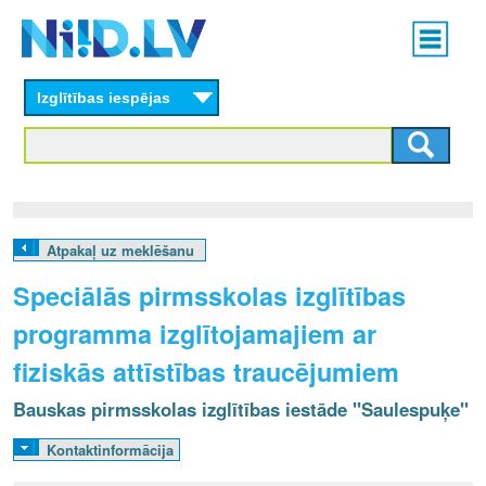
Skip
Main
to
menu
N
main
content
Izglītības iespējas
I
I
D
.
Atpakaļ uz meklēšanu
L
Speciālās pirmsskolas izglītības
V
programma izglītojamajiem ar
fiziskās attīstības traucējumiem
Bauskas pirmsskolas izglītības iestāde "Saulespuķe"
Kontaktinformācija