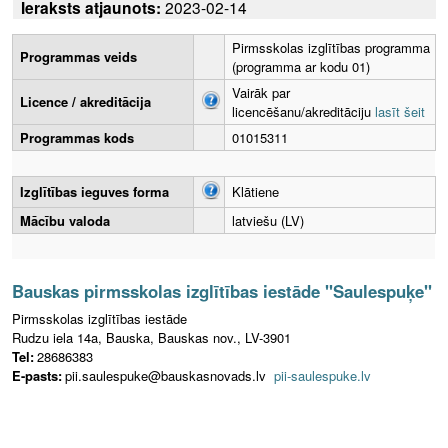
Ieraksts atjaunots:
2023-02-14
Pirmsskolas izglītības programma
Programmas veids
(programma ar kodu 01)
Vairāk par
Licence / akreditācija
licencēšanu/akreditāciju
lasīt šeit
Programmas kods
01015311
Izglītības ieguves forma
Klātiene
Mācību valoda
latviešu (LV)
Bauskas pirmsskolas izglītības iestāde "Saulespuķe"
Pirmsskolas izglītības iestāde
Rudzu iela 14a, Bauska, Bauskas nov., LV-3901
Tel:
28686383
E-pasts:
pii.saulespuke@bauskasnovads.lv
pii-saulespuke.lv