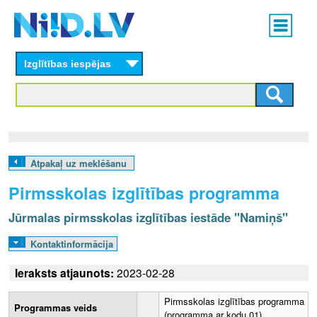
Skip
Main
to
menu
N
main
content
Izglītības iespējas
I
I
D
.
Atpakaļ uz meklēšanu
L
Pirmsskolas izglītības programma
V
Jūrmalas pirmsskolas izglītības iestāde "Namiņš"
Kontaktinformācija
Ieraksts atjaunots:
2023-02-28
Pirmsskolas izglītības programma
Programmas veids
(programma ar kodu 01)