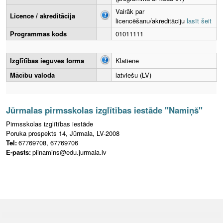
Vairāk par
Licence / akreditācija
licencēšanu/akreditāciju
lasīt šeit
Programmas kods
01011111
Izglītības ieguves forma
Klātiene
Mācību valoda
latviešu (LV)
Jūrmalas pirmsskolas izglītības iestāde "Namiņš"
Pirmsskolas izglītības iestāde
Poruka prospekts 14, Jūrmala, LV-2008
Tel:
67769708, 67769706
E-pasts:
piinamins@edu.jurmala.lv