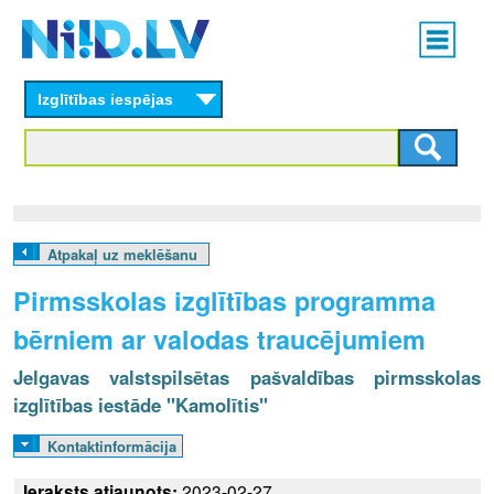
Skip
Main
to
menu
N
main
content
Izglītības iespējas
I
I
D
.
Atpakaļ uz meklēšanu
L
Pirmsskolas izglītības programma
V
bērniem ar valodas traucējumiem
Jelgavas valstspilsētas pašvaldības pirmsskolas
izglītības iestāde "Kamolītis"
Kontaktinformācija
Ieraksts atjaunots:
2023-02-27