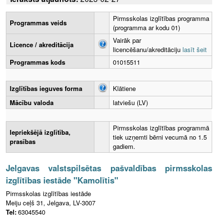
Pirmsskolas izglītības programma
Programmas veids
(programma ar kodu 01)
Vairāk par
Licence / akreditācija
licencēšanu/akreditāciju
lasīt šeit
Programmas kods
01015511
Izglītības ieguves forma
Klātiene
Mācību valoda
latviešu (LV)
Pirmsskolas izglītības programmā
Iepriekšējā izglītība,
tiek uzņemti bērni vecumā no 1.5
prasības
gadiem.
Jelgavas valstspilsētas pašvaldības pirmsskolas
izglītības iestāde "Kamolītis"
Pirmsskolas izglītības iestāde
Meiju ceļš 31, Jelgava, LV-3007
Tel:
63045540