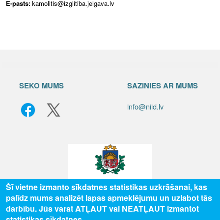
E-pasts:
kamolitis@izglitiba.jelgava.lv
SEKO MUMS
SAZINIES AR MUMS
info@niid.lv
Šī vietne izmanto sīkdatnes statistikas uzkrāšanai, kas
palīdz mums analizēt lapas apmeklējumu un uzlabot tās
© 2025 Valsts izglītības attīstības aģentūra, publicētā satura visas tiesības
darbību. Jūs varat ATĻAUT vai NEATĻAUT izmantot
aizsargātas.
statistikas sīkdatnes.