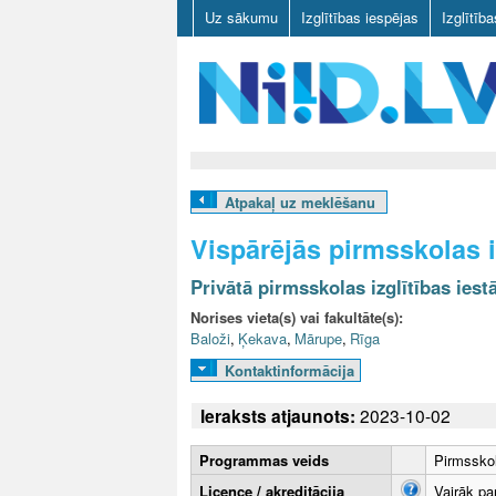
Uz sākumu
Izglītības iespējas
Izglītīb
N
I
Atpakaļ uz meklēšanu
I
Vispārējās pirmsskolas 
D
Privātā pirmsskolas izglītības iest
.
Norises vieta(s) vai fakultāte(s):
Baloži
,
Ķekava
,
Mārupe
,
Rīga
L
Kontaktinformācija
V
Ieraksts atjaunots:
2023-10-02
Programmas veids
Pirmsskol
Licence / akreditācija
Vairāk pa