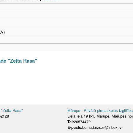
LV)
āde "Zelta Rasa"
e "Zelta Rasa"
Mārupe - Privātā pirmsskolas izglītīb
V-2128
Lielā iela 19 k-1, Mārupe, Mārupes no
Tel:
20574472
E-pasts:
bernudarzszr@inbox.lv