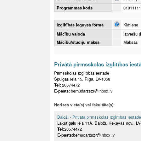
Programmas kods
01011111
Izglītības ieguves forma
Klātiene
Mācību valoda
latviešu (
Mācību/studiju maksa
Maksas
Privātā pirmsskolas izglītības iest
Pirmsskolas izglītības iestāde
Spulgas iela 15, Rīga, LV-1058
Tel:
20574472
E-pasts:
bernudarzszr@inbox.lv
Norises vieta(s) vai fakultāte(s):
Baloži - Privātā pirmsskolas izglītības iestād
Lakstīgalu iela 11A, Baloži, Ķekavas nov., L
Tel:
20574472
E-pasts:
bernudarzszr@inbox.lv