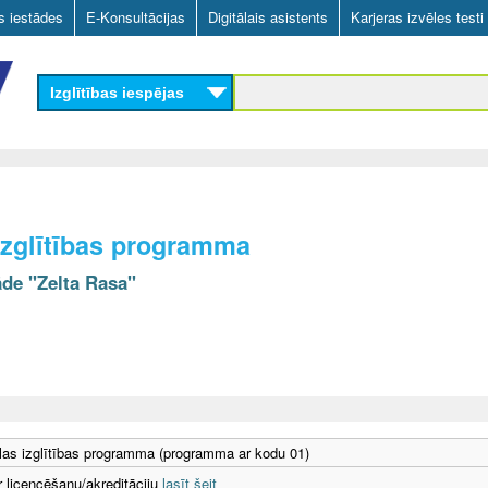
Skip
as iestādes
E-Konsultācijas
Digitālais asistents
Karjeras izvēles testi
to
main
Izglītības iespējas
content
izglītības programma
āde "Zelta Rasa"
as izglītības programma (programma ar kodu 01)
r licencēšanu/akreditāciju
lasīt šeit