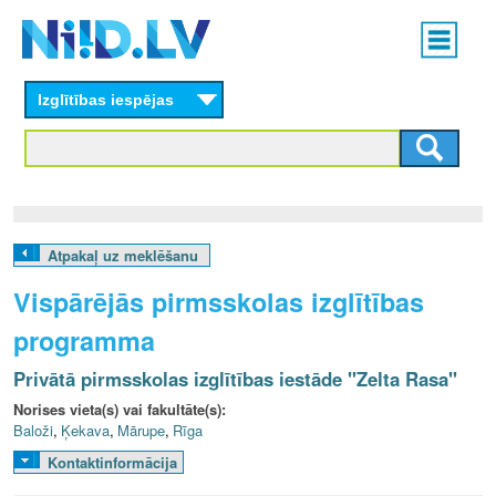
Skip
Main
to
menu
N
main
content
Izglītības iespējas
I
I
D
.
Atpakaļ uz meklēšanu
L
Vispārējās pirmsskolas izglītības
V
programma
Privātā pirmsskolas izglītības iestāde "Zelta Rasa"
Norises vieta(s) vai fakultāte(s):
Baloži
,
Ķekava
,
Mārupe
,
Rīga
Kontaktinformācija