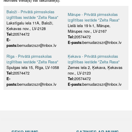
Norises vieta(s) vai fakultāte(s):
Baloži - Privātā pirmsskolas
Mārupe - Privātā pirmsskolas
izglītības iestāde "Zelta Rasa"
izglītības iestāde "Zelta Rasa"
Lakstīgalu iela 11A, Baloži,
Lielā iela 19 k-1, Mārupe,
Ķekavas nov., LV-2128
Mārupes nov., LV-2167
Tel:
20574472
Tel:
20574472
E-
E-pasts:
bernudarzszr@inbox.lv
pasts:
bernudarzszr@inbox.lv
Rīga - Privātā pirmsskolas
Ķekava - Privātā pirmsskolas
izglītības iestāde "Zelta Rasa"
izglītības iestāde "Zelta Rasa"
Spulgas iela 15, Rīga, LV-1058
Zemes iela 2, Ķekava, Ķekavas
Tel:
20574472
nov., LV-2123
E-
Tel:
20574472
pasts:
bernudarzszr@inbox.lv
E-pasts:
bernudarzszr@inbox.lv