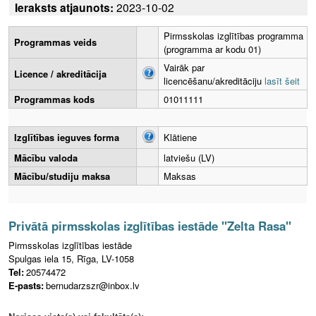
Ieraksts atjaunots:
2023-10-02
Pirmsskolas izglītības programma
Programmas veids
(programma ar kodu 01)
Vairāk par
Licence / akreditācija
licencēšanu/akreditāciju
lasīt šeit
Programmas kods
01011111
Izglītības ieguves forma
Klātiene
Mācību valoda
latviešu (LV)
Mācību/studiju maksa
Maksas
Privātā pirmsskolas izglītības iestāde "Zelta Rasa"
Pirmsskolas izglītības iestāde
Spulgas iela 15, Rīga, LV-1058
Tel:
20574472
E-pasts:
bernudarzszr@inbox.lv