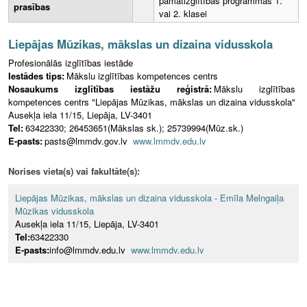
pamatizglītības programmas 1.
prasības
vai 2. klasei
Liepājas Mūzikas, mākslas un dizaina vidusskola
Profesionālās izglītības iestāde
Iestādes tips:
Mākslu izglītības kompetences centrs
Nosaukums izglītības iestāžu reģistrā:
Mākslu izglītības
kompetences centrs "Liepājas Mūzikas, mākslas un dizaina vidusskola"
Ausekļa iela 11/15, Liepāja, LV-3401
Tel:
63422330; 26453651(Mākslas sk.); 25739994(Mūz.sk.)
E-pasts:
pasts@lmmdv.gov.lv
www.lmmdv.edu.lv
Norises vieta(s) vai fakultāte(s):
Liepājas Mūzikas, mākslas un dizaina vidusskola - Emīla Melngaiļa
Mūzikas vidusskola
Ausekļa iela 11/15, Liepāja, LV-3401
Tel:
63422330
E-pasts:
info@lmmdv.edu.lv
www.lmmdv.edu.lv