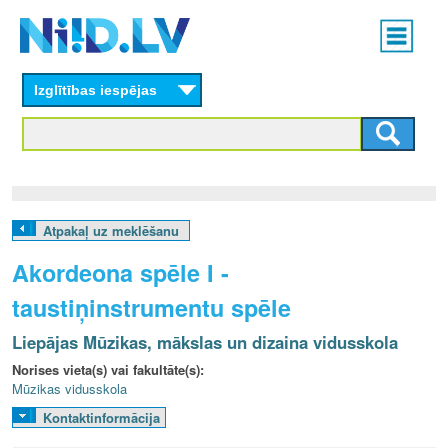
Skip
Main
to
menu
N
main
content
Izglītības iespējas
I
I
D
.
Atpakaļ uz meklēšanu
L
Akordeona spēle I -
V
taustiņinstrumentu spēle
Liepājas Mūzikas, mākslas un dizaina vidusskola
Norises vieta(s) vai fakultāte(s):
Mūzikas vidusskola
Kontaktinformācija