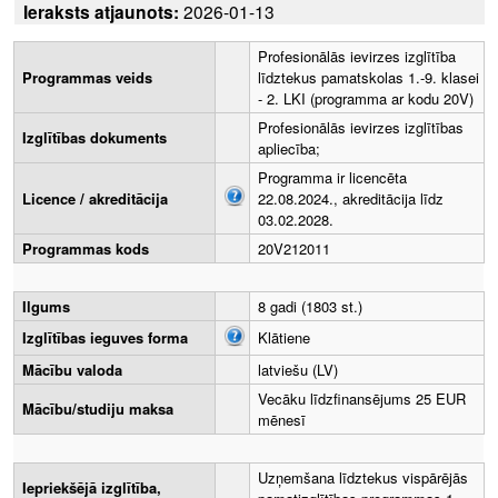
Ieraksts atjaunots:
2026-01-13
Profesionālās ievirzes izglītība
Programmas veids
līdztekus pamatskolas 1.-9. klasei
- 2. LKI (programma ar kodu 20V)
Profesionālās ievirzes izglītības
Izglītības dokuments
apliecība;
Programma ir licencēta
Licence / akreditācija
22.08.2024., akreditācija līdz
03.02.2028.
Programmas kods
20V212011
Ilgums
8 gadi (1803 st.)
Izglītības ieguves forma
Klātiene
Mācību valoda
latviešu (LV)
Vecāku līdzfinansējums 25 EUR
Mācību/studiju maksa
mēnesī
Uzņemšana līdztekus vispārējās
Iepriekšējā izglītība,