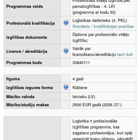
Profesionālā vidējā izglītība pēc
Programmas veids
pamatizglītības - 4. LKI
(programma ar kodu 33)
Loģistikas darbinieks (4. PKL)
Profesionālā kvalifikācija
Standarts / kvalifikācijas prasības
Diploms par profesionālo vidējo
Izglītības dokuments
izglītību;
Vairāk par
Licence / akreditācija
licencēšanu/akreditāciju
lasīt šeit
Programmas kods
33840111
Ilgums
4 gadi
Izglītības ieguves forma
Klātiene
Mācību valoda
latviešu (LV)
Mācību/studiju maksa
2500 EUR gadā (2026./27.)
Loģistika ir profesionālās
izglītības programma, kas
sagatavo profesionāļus, kuri spēj
organizēt kravu plūsmu, pārvaldīt