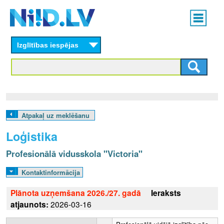
Skip
Main
to
menu
N
main
content
Izglītības iespējas
I
I
D
.
Atpakaļ uz meklēšanu
L
Loģistika
V
Profesionālā vidusskola "Victoria"
Kontaktinformācija
Plānota uzņemšana 2026./27. gadā
Ieraksts
atjaunots:
2026-03-16