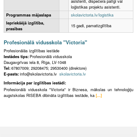
asistenti, dispečera palīgi vai
loģistikas projektu asistenti.
Programmas mājaslapa
skolavictoria.lv/logistika
Iepriekšējā izglītība,
15 gadi, pamatizglītība
prasības
Profesionālā vidusskola "Victoria"
Profesionālās izglītības iestāde
Iestādes tips:
Profesionālā vidusskola
Daugavgrīvas iela 8, Rīga, LV-1048
Tel:
67807009; 29208475; 29530400 (direktore)
E-pasts:
info@skolavictoria.lv
skolavictoria.lv
Informācija par izglītības iestādi:
Profesionālā vidusskola "Victoria" ir Biznesa, mākslas un tehnoloģiju
augstskolas RISEBA dibināta izglītības iestāde, ka
[...]