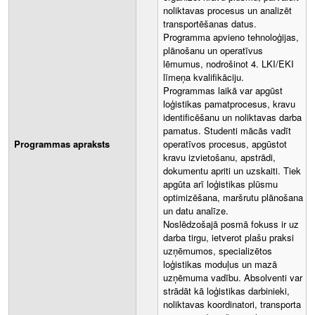
noliktavas procesus un analizēt
transportēšanas datus.
Programma apvieno tehnoloģijas,
plānošanu un operatīvus
lēmumus, nodrošinot 4. LKI/EKI
līmeņa kvalifikāciju.
Programmas laikā var apgūst
loģistikas pamatprocesus, kravu
identificēšanu un noliktavas darba
pamatus. Studenti mācās vadīt
Programmas apraksts
operatīvos procesus, apgūstot
kravu izvietošanu, apstrādi,
dokumentu apriti un uzskaiti. Tiek
apgūta arī loģistikas plūsmu
optimizēšana, maršrutu plānošana
un datu analīze.
Noslēdzošajā posmā fokuss ir uz
darba tirgu, ietverot plašu praksi
uzņēmumos, specializētos
loģistikas moduļus un mazā
uzņēmuma vadību. Absolventi var
strādāt kā loģistikas darbinieki,
noliktavas koordinatori, transporta