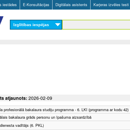
Skip
as iestādes
E-Konsultācijas
Digitālais asistents
Karjeras izvēles testi
to
main
Izglītības iespējas
content
ts atjaunots:
2026-02-09
la profesionālā bakalaura studiju programma - 6. LKI (programma ar kodu 42)
ālais bakalaura grāds personu un īpašuma aizsardzībā
dienesta vadītājs (6. PKL)