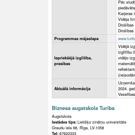
Pēc studi
piedāvāta
Karjeras 
Vidēja lī
Drošības
Drošības
Programmas mājaslapa
www.turib
Vidējā iz
izglītību
Iepriekšējā izglītība,
vidējo iz
prasības
matemātik
reflektant
(ne)sodā
Uzņemšan
Aktuālā informācija
2024. gad
Veselības
Biznesa augstskola Turība
Augstskola
Iestādes tips:
Lietišķo zinātņu universitāte
Graudu iela 68, Rīga, LV-1058
Tel:
67622333