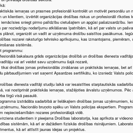
ikā:
aktiskās iemaņas un prasmes profesionāli kontrolēt un motivēt personālu un 
 un klientiem, izvērtēt organizācijas drošības riskus un profesionāli rīkoties k
gi iemācīsies sniegt pirmo palīdzību cietušajiem un apgūsi pašaizsardzību. Iemā
 par noziedzīgu nodarījumu atklāšanas īpatnībām, kā arī par valsts un pašva
s plānot, organizēt un vadīt ar uzņēmuma drošību saistītos pasākumus. Iegū
ošības nozarei raksturīgo tehnisko aprīkojumu, kas izmantojams, piemēram,
ērošanas sistēmās.
ot programmu:
ofesionālā bakalaura grāds organizācijas drošībā un drošības dienesta vadītāja 
vadītāju vai arī veidot savu uzņēmumu šajā nozarē,
 tikai drošības jomas profesionālās zināšanas un praktiskās iemaņas, bet arī
du pārbaudījumiem vari saņemt Apsardzes sertifikātu, ko izsniedz Valsts polic
rošības dienesta vadītāji studiju laikā var iesaistīties starptautiskās sa
, vai nostiprināt praktiskās iemaņas, stažējoties ārvalstu uzņēmumos. Pēc
rba tirgū visā pasaulē.
rogramma izstrādāta sadarbībā ar lielākajiem drošības jomas uzņēmumiem, kā 
uzņēmumu, Nacionālo bruņoto spēku un Valsts policijas ekspertiem. Programma 
m nepieciešamībām nozares profesionālajā vidē.
virziena studentiem ir pieejama Drošības laboratorija, kas aprīkota ar video
dības sistēmām, kā arī ar dažādiem fiziskās drošības risinājumiem. Laborator
imentus, kā arī attīstīt jaunas idejas un projektus.