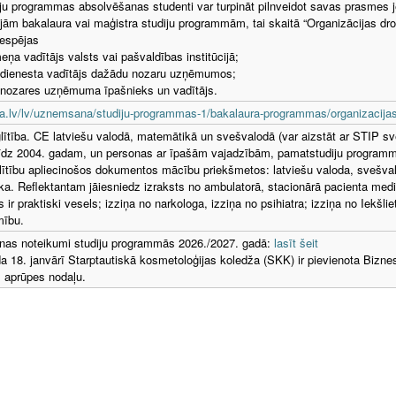
ju programmas absolvēšanas studenti var turpināt pilnveidot savas prasmes 
jām bakalaura vai maģistra studiju programmām, tai skaitā “Organizācijas d
iespējas
meņa vadītājs valsts vai pašvaldības institūcijā;
 dienesta vadītājs dažādu nozaru uzņēmumos;
 nozares uzņēmuma īpašnieks un vadītājs.
a.lv/lv/uznemsana/studiju-programmas-1/bakalaura-programmas/organizacijas
glītība. CE latviešu valodā, matemātikā un svešvalodā (var aizstāt ar STIP s
 līdz 2004. gadam, un personas ar īpašām vajadzībām, pamatstudiju program
glītību apliecinošos dokumentos mācību priekšmetos: latviešu valoda, svešval
a. Reflektantam jāiesniedz izraksts no ambulatorā, stacionārā pacienta medic
s ir praktiski vesels; izziņa no narkologa, izziņa no psihiatra; izziņa no Iekšli
mību.
as noteikumi studiju programmās 2026./2027. gadā:
lasīt šeit
a 18. janvārī Starptautiskā kosmetoloģijas koledža (SKK) ir pievienota Bizne
 aprūpes nodaļu.