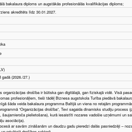
ālā bakalaura diploms un augstākās profesionālās kvalifikācijas diploms;
irziens akreditēts līdz 30.01.2027.
aika
e
LV)
 gadā (2026./27.)
 organizācijas drošība ir būtiska gan digitālajā, gan fiziskajā vidē. Visā pas
jomas profesionāļiem, tieši tādēļ Biznesa augstskola Turība piedāvā bakalaur
enīgā šāda veida bakalaura programma Baltijā un viena no retajām programmā
programmā “Organizācijas drošība”, Tevi sagaida dinamisks studiju process 
, šaujamieroča pielietošana), kurā iesaistīti nozares vadošie uzņēmumi un s
ļu asociācija).
rocesā ar savām zināšanām un daudzu gadu pieredzi dalās pasniedzēji – nozar
 un privātajā drošības sektorā.