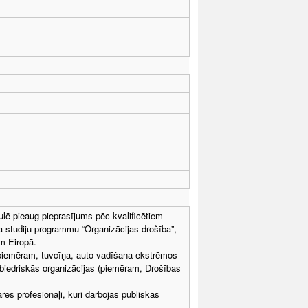
aulē pieaug pieprasījums pēc kvalificētiem
a studiju programmu “Organizācijas drošība”,
m Eiropā.
(piemēram, tuvcīņa, auto vadīšana ekstrēmos
abiedriskās organizācijas (piemēram, Drošības
es profesionāļi, kuri darbojas publiskās