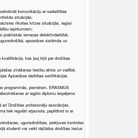
nodrošināt komunikāciju ar sadarbības
ritiskās situācijās;
cīsies rīkoties krīzes situācijās, iegūsi
ldību iepirkumiem;
si praktiskās iemaņas detektīvdarbībā.
 ugunsdrošībā, apsardzes sistēmās un
kvalifikācija, kas ļauj kļūt par drošības
 plašas zināšanas tiesību aktos un vadībā,
ijas Apsardzes darbības sertifikācijas
darbības programmās, piemēram, ERASMUS
 absolvēšanas ar iegūto diplomu iespējams
arī Drošības profesionāļu asociācijas,
tiek regulāri atjaunota, papildinot to ar
novērošanas, ugunsdrošības, piekļuves kontroles
ijā studenti var veikt dažādus drošības testus