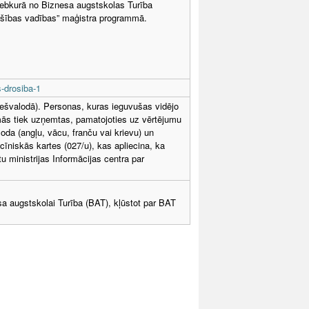
jebkurā no Biznesa augstskolas Turība
rošības vadības” maģistra programmā.
-drosiba-1
vešvalodā). Personas, kuras ieguvušas vidējo
mās tiek uzņemtas, pamatojoties uz vērtējumu
oda (angļu, vācu, franču vai krievu) un
īniskās kartes (027/u), kas apliecina, ka
etu ministrijas Informācijas centra par
sa augstskolai Turība (BAT), kļūstot par BAT