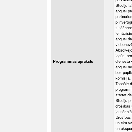
Studiju la
apgūsi pr
partneriem
pilnvērtī
zināšanas
iemācīsie
apgūsi dr
videonov
Absolvēj
iegūsi pr
Programmas apraksts
dienesta 
apgūsi ne
bez papil
komisija.
Topošie d
programmā
startēt da
Studiju p
drošības 
jaunākajā
Drošības 
un ēku va
un eksper