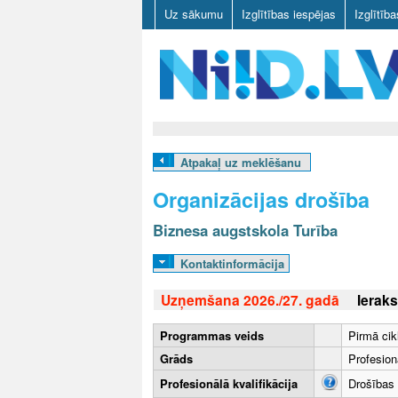
Uz sākumu
Izglītības iespējas
Izglītīb
N
I
Atpakaļ uz meklēšanu
I
Organizācijas drošība
D
Biznesa augstskola Turība
.
Kontaktinformācija
L
Uzņemšana 2026./27. gadā
Ieraks
V
Programmas veids
Pirmā cik
Grāds
Profesion
Profesionālā kvalifikācija
Drošības 