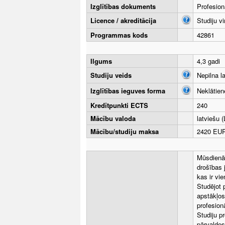
Izglītības dokuments
Profesion
Licence / akreditācija
Studiju v
Programmas kods
42861
Ilgums
4,3 gadi
Studiju veids
Nepilna l
Izglītības ieguves forma
Neklātien
Kredītpunkti ECTS
240
Mācību valoda
latviešu (
Mācību/studiju maksa
2420 EUR
Mūsdienās
drošības 
kas ir vi
Studējot 
apstākļos
profesionā
Studiju p
pārvaldes