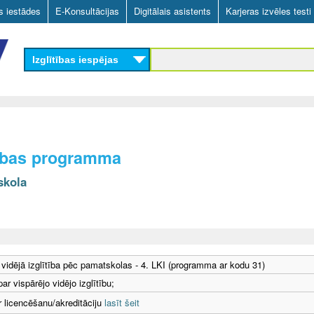
Skip
as iestādes
E-Konsultācijas
Digitālais asistents
Karjeras izvēles testi
to
main
Izglītības iespējas
content
ītības programma
skola
 vidējā izglītība pēc pamatskolas - 4. LKI (programma ar kodu 31)
ar vispārējo vidējo izglītību;
r licencēšanu/akreditāciju
lasīt šeit