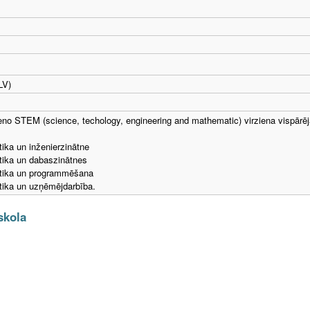
LV)
eno STEM (science, techology, engineering and mathematic) virziena vispārē
ika un inženierzinātne
tika un dabaszinātnes
tika un programmēšana
tika un uzņēmējdarbība.
skola