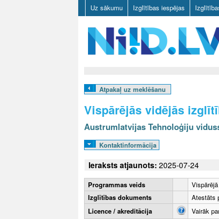
Uz sākumu
Izglītības iespējas
Izglītīb
N
I
Atpakaļ uz meklēšanu
I
Vispārējās vidējās izgl
D
Austrumlatvijas Tehnoloģiju vidus
.
Kontaktinformācija
L
Ieraksts atjaunots:
2025-07-24
V
Programmas veids
Vispārējā
Izglītības dokuments
Atestāts p
Licence / akreditācija
Vairāk pa