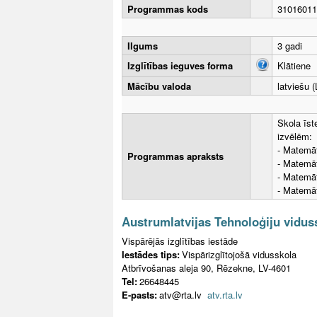
Programmas kods
31016011
Ilgums
3 gadi
Izglītības ieguves forma
Klātiene
Mācību valoda
latviešu (
Skola īst
izvēlēm:
- Matemāt
Programmas apraksts
- Matemā
- Matemā
- Matemā
Austrumlatvijas Tehnoloģiju vidus
Vispārējās izglītības iestāde
Iestādes tips:
Vispārizglītojošā vidusskola
Atbrīvošanas aleja 90, Rēzekne, LV-4601
Tel:
26648445
E-pasts:
atv@rta.lv
atv.rta.lv