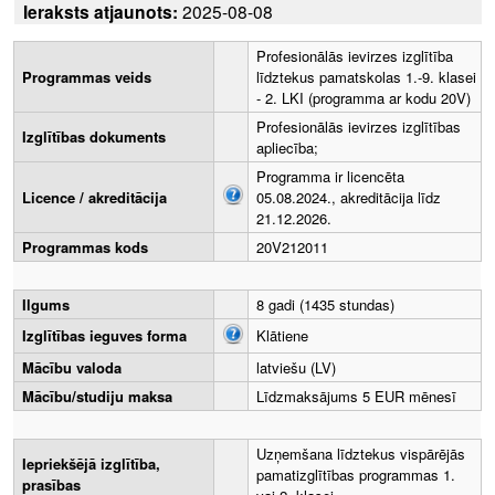
Ieraksts atjaunots:
2025-08-08
Profesionālās ievirzes izglītība
Programmas veids
līdztekus pamatskolas 1.-9. klasei
- 2. LKI (programma ar kodu 20V)
Profesionālās ievirzes izglītības
Izglītības dokuments
apliecība;
Programma ir licencēta
Licence / akreditācija
05.08.2024., akreditācija līdz
21.12.2026.
Programmas kods
20V212011
Ilgums
8 gadi (1435 stundas)
Izglītības ieguves forma
Klātiene
Mācību valoda
latviešu (LV)
Mācību/studiju maksa
Līdzmaksājums 5 EUR mēnesī
Uzņemšana līdztekus vispārējās
Iepriekšējā izglītība,
pamatizglītības programmas 1.
prasības