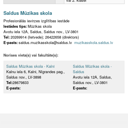
vai 2. klasei
Saldus Mūzikas skola
Profesionālās ievirzes izglītības iestāde
Iestādes tips:
Mūzikas skola
Avotu iela 12A, Saldus, Saldus nov., LV-3801
Tel:
20269914 (lietvede); 26422658 (direktors)
E-pasts:
saldus.muzikasskola@saldus.lv
muzikasskola.saldus.lv
Norises vieta(s) vai fakultāte(s):
Saldus Mūzikas skola - Kalni
Saldus Mūzikas skola -
Kalnu iela 6, Kalni, Nīgrandes pag.,
Saldus
Saldus nov., LV-3898
Avotu iela 12A, Saldus,
Tel:
28679833
Saldus nov., LV-3801
E-pasts:
E-pasts: