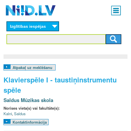
Skip
Main
to
menu
N
main
content
Izglītības iespējas
I
I
D
.
Atpakaļ uz meklēšanu
L
Klavierspēle I - taustiņinstrumentu
V
spēle
Saldus Mūzikas skola
Norises vieta(s) vai fakultāte(s):
Kalni
,
Saldus
Kontaktinformācija