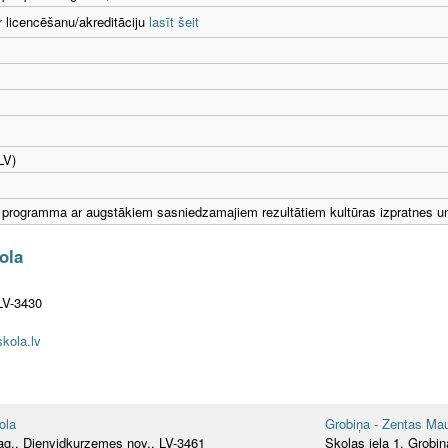
r licencēšanu/akreditāciju
lasīt šeit
LV)
s programma ar augstākiem sasniedzamajiem rezultātiem kultūras izpratnes
ola
LV-3430
kola.lv
ola
Grobiņa - Zentas Mau
g., Dienvidkurzemes nov., LV-3461
Skolas iela 1, Grobi