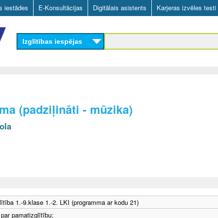
Skip
as iestādes
E-Konsultācijas
Digitālais asistents
Karjeras izvēles testi
to
main
Izglītības iespējas
content
a (padziļināti - mūzika)
ola
ītība 1.-9.klase 1.-2. LKI (programma ar kodu 21)
 par pamatizglītību;