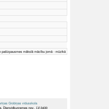
 un pašizpausmes mākslā mācību jomā - mūzikā
riņas Grobiņas vidusskola
ņa, Dienvidkurzemes nov., LV-3430