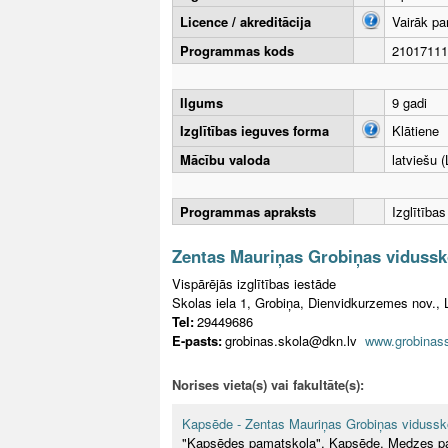
Licence / akreditācija
Vairāk pa
Programmas kods
21017111
Ilgums
9 gadi
Izglītības ieguves forma
Klātiene
Mācību valoda
latviešu (
Programmas apraksts
Izglītība
Zentas Mauriņas Grobiņas vidussk
Vispārējās izglītības iestāde
Skolas iela 1, Grobiņa, Dienvidkurzemes nov., 
Tel:
29449686
E-pasts:
grobinas.skola@dkn.lv
www.grobinass
Norises vieta(s) vai fakultāte(s):
Kapsēde - Zentas Mauriņas Grobiņas vidussk
"Kapsēdes pamatskola", Kapsēde, Medzes pa