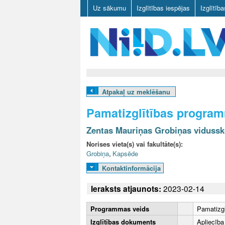
Uz sākumu
Izglītības iespējas
Izglītīb
N
I
Atpakaļ uz meklēšanu
I
Pamatizglītības programm
D
Zentas Mauriņas Grobiņas vidussk
.
Norises vieta(s) vai fakultāte(s):
Grobiņa
,
Kapsēde
L
Kontaktinformācija
V
Ieraksts atjaunots:
2023-02-14
Programmas veids
Pamatizgl
Izglītības dokuments
Apliecība