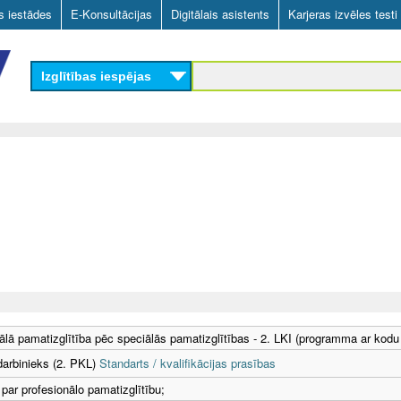
Skip
as iestādes
E-Konsultācijas
Digitālais asistents
Karjeras izvēles testi
to
main
Izglītības iespējas
content
ālā pamatizglītība pēc speciālās pamatizglītības - 2. LKI (programma ar kodu
darbinieks (2. PKL)
Standarts / kvalifikācijas prasības
 par profesionālo pamatizglītību;