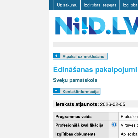
Uz sākumu
Izglītības iespējas
Izglītīb
N
I
Atpakaļ uz meklēšanu
I
Ēdināšanas pakalpojumi
D
Sveķu pamatskola
.
Kontaktinformācija
L
Ieraksts atjaunots:
2026-02-05
V
Programmas veids
Profesion
Profesionālā kvalifikācija
Virtuves 
Izglītības dokuments
Apliecība