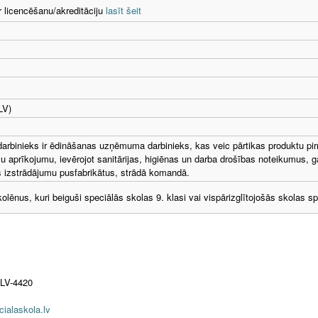
r licencēšanu/akreditāciju
lasīt šeit
LV)
darbinieks ir ēdināšanas uzņēmuma darbinieks, kas veic pārtikas produktu pir
aprīkojumu, ievērojot sanitārijas, higiēnas un darba drošības noteikumus, 
as izstrādājumu pusfabrikātus, strādā komandā.
lēnus, kuri beiguši speciālās skolas 9. klasi vai vispārizglītojošās skolas spe
 LV-4420
ialaskola.lv