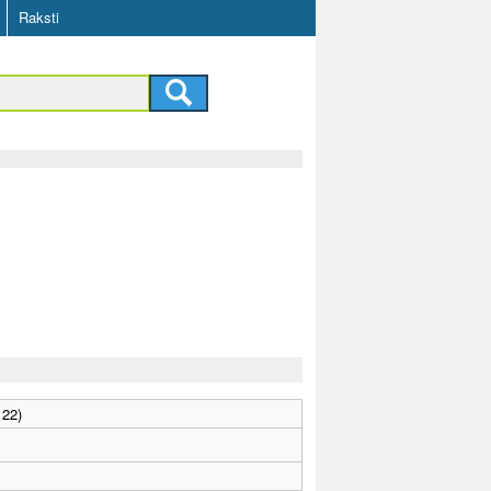
Raksti
 22)