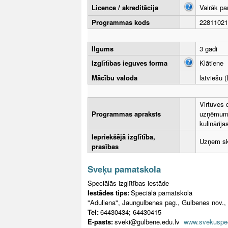
Licence / akreditācija
Vairāk pa
Programmas kods
22811021
Ilgums
3 gadi
Izglītības ieguves forma
Klātiene
Mācību valoda
latviešu (
Virtuves 
Programmas apraksts
uzņēmumu 
kulinārij
Iepriekšējā izglītība,
Uzņem sko
prasības
Sveķu pamatskola
Speciālās izglītības iestāde
Iestādes tips:
Speciālā pamatskola
"Aduliena", Jaungulbenes pag., Gulbenes nov.,
Tel:
64430434; 64430415
E-pasts:
sveki@gulbene.edu.lv
www.svekuspec