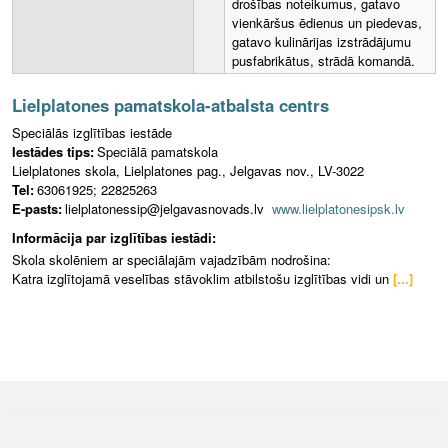
drošības noteikumus, gatavo
vienkāršus ēdienus un piedevas,
gatavo kulinārijas izstrādājumu
pusfabrikātus, strādā komandā.
Lielplatones pamatskola-atbalsta centrs
Speciālās izglītības iestāde
Iestādes tips:
Speciālā pamatskola
Lielplatones skola, Lielplatones pag., Jelgavas nov., LV-3022
Tel:
63061925; 22825263
E-pasts:
lielplatonessip@jelgavasnovads.lv
www.lielplatonesipsk.lv
Informācija par izglītības iestādi:
Skola skolēniem ar speciālajām vajadzībām nodrošina:
Katra izglītojamā veselības stāvoklim atbilstošu izglītības vidi un
[...]