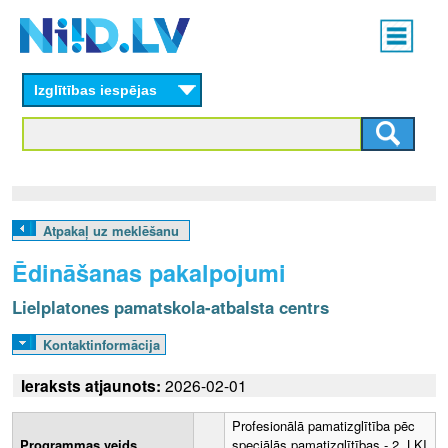
Skip
Main
to
menu
N
main
content
Izglītības iespējas
I
I
D
.
Atpakaļ uz meklēšanu
L
Ēdināšanas pakalpojumi
V
Lielplatones pamatskola-atbalsta centrs
Kontaktinformācija
Ieraksts atjaunots:
2026-02-01
Profesionālā pamatizglītība pēc
Programmas veids
speciālās pamatizglītības - 2. LKI