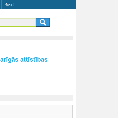
Raksti
rīgās attīstības