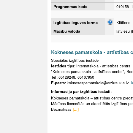
Programmas kods
01015811
Izglītības ieguves forma
Klātiene
Mācību valoda
latviešu (
Kokneses pamatskola - attīstības 
Speciālās izglītības iestāde
Iestādes tips:
Internātskola - attīstības centrs
"Kokneses pamatskola - attīstības centrs", Bo
Tel:
65129248, 65167950
E-pasts:
koknesespamatskola@aizkraukle.lv
Informācija par izglītības iestādi:
Kokneses pamatskola – attīstības centrs piedā
Mācības licencētās un akreditētās izglītības 
Bezmaksas
[...]