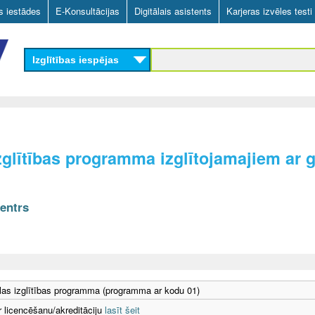
Skip
as iestādes
E-Konsultācijas
Digitālais asistents
Karjeras izvēles testi
to
main
Izglītības iespējas
content
glītības programma izglītojamajiem ar ga
centrs
as izglītības programma (programma ar kodu 01)
r licencēšanu/akreditāciju
lasīt šeit