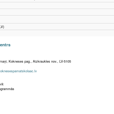
LV)
centrs
rmaņi, Kokneses pag., Aizkraukles nov., LV-5105
koknesespamatskolaac.lv
vā:
programmās