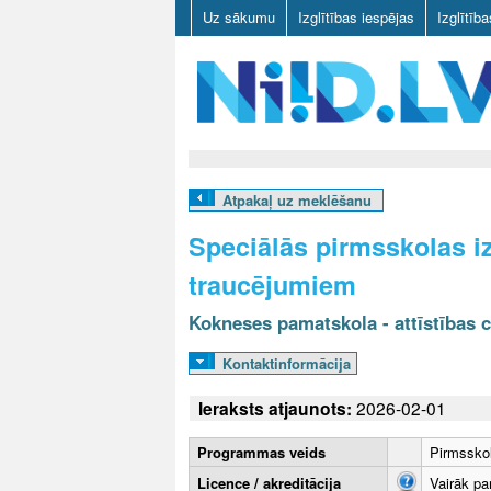
Uz sākumu
Izglītības iespējas
Izglītīb
N
I
Atpakaļ uz meklēšanu
I
Speciālās pirmsskolas iz
D
traucējumiem
.
Kokneses pamatskola - attīstības 
L
Kontaktinformācija
V
Ieraksts atjaunots:
2026-02-01
Programmas veids
Pirmsskol
Licence / akreditācija
Vairāk pa