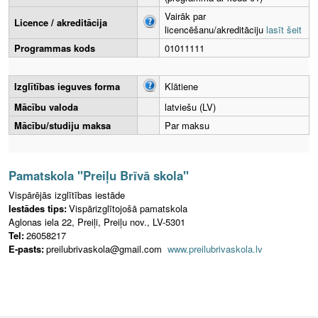
Vairāk par
Licence / akreditācija
licencēšanu/akreditāciju
lasīt šeit
Programmas kods
01011111
Izglītības ieguves forma
Klātiene
Mācību valoda
latviešu (LV)
Mācību/studiju maksa
Par maksu
Pamatskola "Preiļu Brīvā skola"
Vispārējās izglītības iestāde
Iestādes tips:
Vispārizglītojošā pamatskola
Aglonas iela 22, Preiļi, Preiļu nov., LV-5301
Tel:
26058217
E-pasts:
preilubrivaskola@gmail.com
www.preilubrivaskola.lv