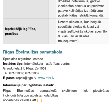
drošības noteikumus, gatavo
vienkāršus ēdienus un piedevas,
gatavo kulinārijas izstrādājumu
pusfabrikātus, strādā komandā.
Uzņem skolēnus, kuri beiguši
speciālās skolas 9. klasi vai
Iepriekšējā izglītība,
vispārizglītojošās skolas speciālo
prasības
9. klasi (arī ar dzirdes
traucējumiem)
Rīgas Ēbelmuižas pamatskola
Speciālās izglītības iestāde
Iestādes tips:
Internātskola - attīstības centrs
Graudu iela 21, Rīga, LV-1058
Tel:
67181909; 67181907
E-pasts:
repsk@riga.lv
www.rnbi.lv
Informācija par izglītības iestādi:
Rīgas Ēbelmuižas pamatskolā skolēniem tiek piedāvātas
individuālās/grupu atbalsta nodarbības:
nodarbības valodas att
[...]