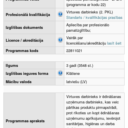
(programma ar kodu 22)
Virtuves darbinieks (2. PKL)
Profesionālā kvalifikācija
Standarts / kvalifikācijas prasības
Apliecība par profesionālo
Izglītības dokuments
pamatizglītību;
Vairāk par
Licence / akreditācija
licencēšanu/akreditāciju
lasīt šeit
Programmas kods
22811021
Ilgums
3 gadi (3548 st.)
Izglītības ieguves forma
Klātiene
Mācību valoda
latviešu (LV)
Virtuves darbinieks ir ēdināšanas
uzņēmuma darbinieks, kas veic
pārtikas produktu pirmapstrādi,
prot rīkoties un kopt ēdināšanas
uzņēmumu aprīkojumu, ievērojot
Programmas apraksts
sanitārijas, higiēnas un darba