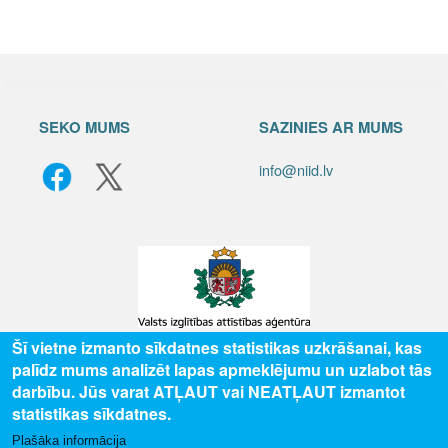
SEKO MUMS
SAZINIES AR MUMS
info@niid.lv
Šī vietne izmanto sīkdatnes statistikas uzkrāšanai, kas
palīdz mums analizēt lapas apmeklējumu un uzlabot tās
© 2025 Valsts izglītības attīstības aģentūra, publicētā satura visas tiesības
darbību. Jūs varat ATĻAUT vai NEATĻAUT izmantot
aizsargātas.
statistikas sīkdatnes.
Plašāka informācija