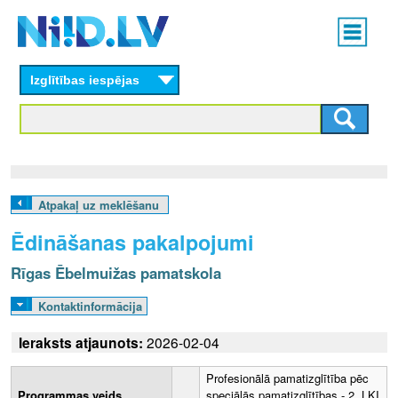
Skip
Main
to
menu
N
main
content
Izglītības iespējas
I
I
D
.
Atpakaļ uz meklēšanu
L
Ēdināšanas pakalpojumi
V
Rīgas Ēbelmuižas pamatskola
Kontaktinformācija
Ieraksts atjaunots:
2026-02-04
Profesionālā pamatizglītība pēc
Programmas veids
speciālās pamatizglītības - 2. LKI