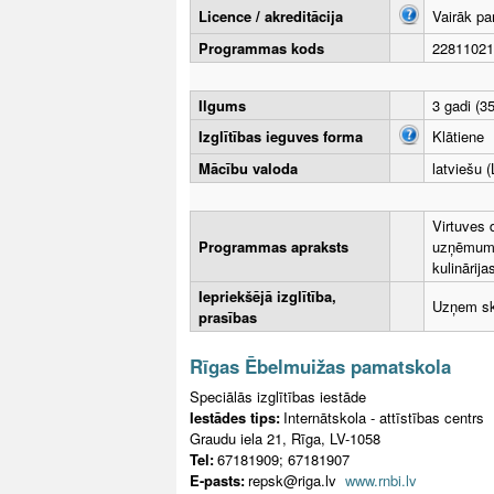
Licence / akreditācija
Vairāk pa
Programmas kods
22811021
Ilgums
3 gadi (35
Izglītības ieguves forma
Klātiene
Mācību valoda
latviešu (
Virtuves 
Programmas apraksts
uzņēmumu 
kulinārij
Iepriekšējā izglītība,
Uzņem sko
prasības
Rīgas Ēbelmuižas pamatskola
Speciālās izglītības iestāde
Iestādes tips:
Internātskola - attīstības centrs
Graudu iela 21, Rīga, LV-1058
Tel:
67181909; 67181907
E-pasts:
repsk@riga.lv
www.rnbi.lv