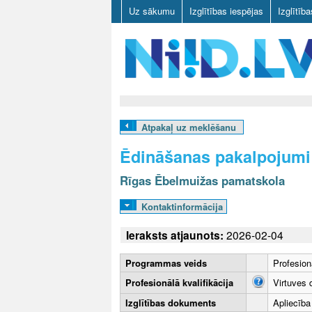
Uz sākumu
Izglītības iespējas
Izglītīb
N
I
Atpakaļ uz meklēšanu
I
Ēdināšanas pakalpojumi
D
Rīgas Ēbelmuižas pamatskola
.
Kontaktinformācija
L
Ieraksts atjaunots:
2026-02-04
V
Programmas veids
Profesion
Profesionālā kvalifikācija
Virtuves 
Izglītības dokuments
Apliecība