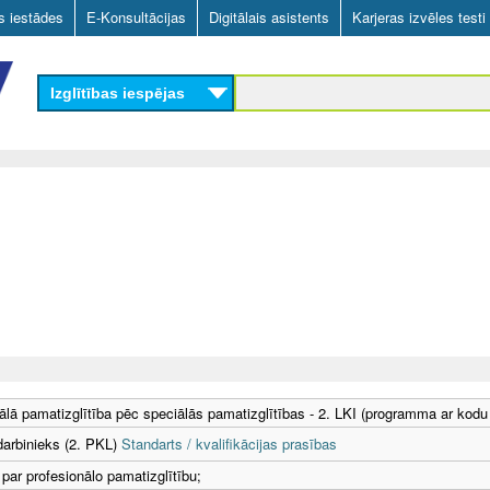
Skip
as iestādes
E-Konsultācijas
Digitālais asistents
Karjeras izvēles testi
to
main
Izglītības iespējas
content
ālā pamatizglītība pēc speciālās pamatizglītības - 2. LKI (programma ar kodu
darbinieks (2. PKL)
Standarts / kvalifikācijas prasības
 par profesionālo pamatizglītību;