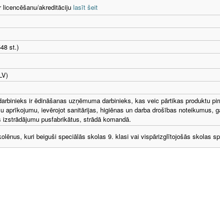
r licencēšanu/akreditāciju
lasīt šeit
48 st.)
LV)
darbinieks ir ēdināšanas uzņēmuma darbinieks, kas veic pārtikas produktu pir
aprīkojumu, ievērojot sanitārijas, higiēnas un darba drošības noteikumus, 
as izstrādājumu pusfabrikātus, strādā komandā.
lēnus, kuri beiguši speciālās skolas 9. klasi vai vispārizglītojošās skolas spe