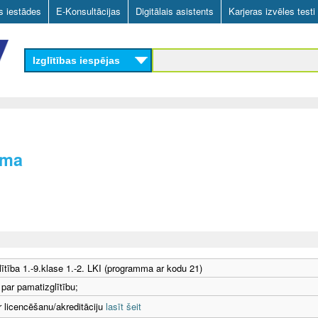
Skip
as iestādes
E-Konsultācijas
Digitālais asistents
Karjeras izvēles testi
to
main
Izglītības iespējas
content
mma
ītība 1.-9.klase 1.-2. LKI (programma ar kodu 21)
 par pamatizglītību;
r licencēšanu/akreditāciju
lasīt šeit