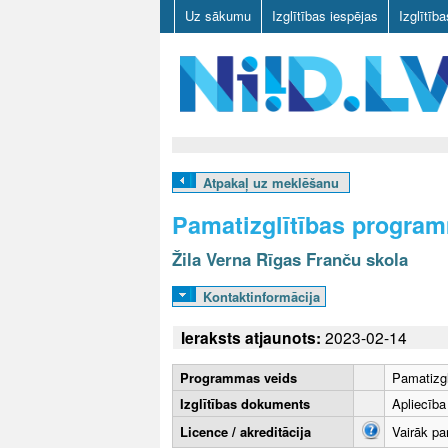
Uz sākumu
Izglītības iespējas
Izglītīb
N
I
Atpakaļ uz meklēšanu
I
Pamatizglītības progra
D
Žila Verna Rīgas Franču skola
.
Kontaktinformācija
L
Ieraksts atjaunots:
2023-02-14
V
Programmas veids
Pamatizgl
Izglītības dokuments
Apliecība
Licence / akreditācija
Vairāk pa