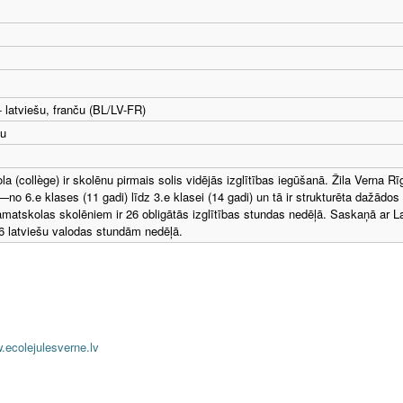
 - latviešu, franču (BL/LV-FR)
u
a (collège) ir skolēnu pirmais solis vidējās izglītības iegūšanā. Žila Verna 
no 6.e klases (11 gadi) līdz 3.e klasei (14 gadi) un tā ir strukturēta dažādo
matskolas skolēniem ir 26 obligātās izglītības stundas nedēļā. Saskaņā ar La
 6 latviešu valodas stundām nedēļā.
.ecolejulesverne.lv