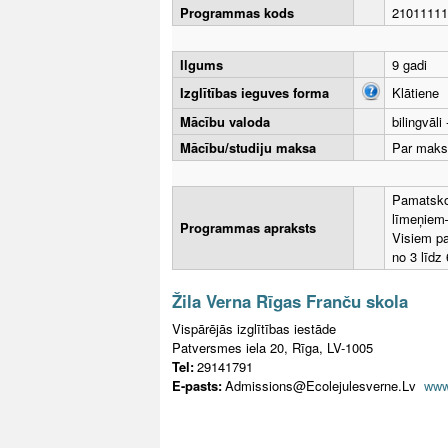
Programmas kods
21011111
Ilgums
9 gadi
Izglītības ieguves forma
Klātiene
Mācību valoda
bilingvāli
Mācību/studiju maksa
Par maks
Pamatskol
līmeņiem—
Programmas apraksts
Visiem pa
no 3 līdz
Žila Verna Rīgas Franču skola
Vispārējās izglītības iestāde
Patversmes iela 20, Rīga, LV-1005
Tel:
29141791
E-pasts:
Admissions@Ecolejulesverne.Lv
www