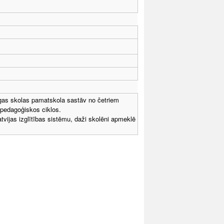
Rīgas skolas pamatskola sastāv no četriem
s pedagoģiskos ciklos.
tvijas izglītības sistēmu, daži skolēni apmeklē