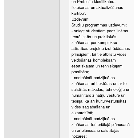
un Profesiju klasifikatora
lietošanas un aktualizēšanas
kārtību”.
Uzdevumi
Studiju programmas uzdevumi:
- sniegt studentiem padziļinātas
teorētiskās un praktiskās
zināšanas par kompleksu
attīstības projektu izstrādāšanas
principiem, lai tie atbilstu vides
veidošanas kompleksām
estētiskajām un tehniskajām
prasībām;
- nodrošināt padziļinātas
zināšanas arhitektūras un ar to
saistītās mākslas, tehnoloģiju un
humanitāro zinātņu vēsturē un
teorijā, kā arī kultūrvēsturiskās
vides saglabāšanā un
aizsardzībā;
- nodrošināt padziļinātas
zināšanas teritoriālajā plānošanā
un ar plānošanu saistītajās
nozarēs;