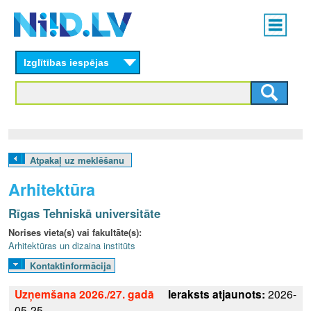
Skip
Main
to
menu
N
main
content
Izglītības iespējas
I
I
D
.
Atpakaļ uz meklēšanu
L
Arhitektūra
V
Rīgas Tehniskā universitāte
Norises vieta(s) vai fakultāte(s):
Arhitektūras un dizaina institūts
Kontaktinformācija
Uzņemšana 2026./27. gadā
Ieraksts atjaunots:
2026-
05-25