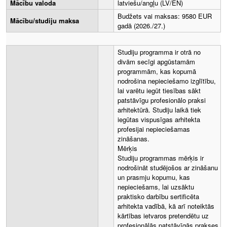
Mācību valoda
latviešu/angļu (LV/EN)
Budžets vai maksas: 9580 EUR
Mācību/studiju maksa
gadā (2026./27.)
Studiju programma ir otrā no
divām secīgi apgūstamām
programmām, kas kopumā
nodrošina nepieciešamo izglītību,
lai varētu iegūt tiesības sākt
patstāvīgu profesionālo praksi
arhitektūrā. Studiju laikā tiek
iegūtas vispusīgas arhitekta
profesijai nepieciešamas
zināšanas.
Mērķis
Studiju programmas mērķis ir
nodrošināt studējošos ar zināšanu
un prasmju kopumu, kas
nepieciešams, lai uzsāktu
praktisko darbību sertificēta
arhitekta vadībā, kā arī noteiktās
kārtības ietvaros pretendētu uz
profesionālās patstāvīgās prakses