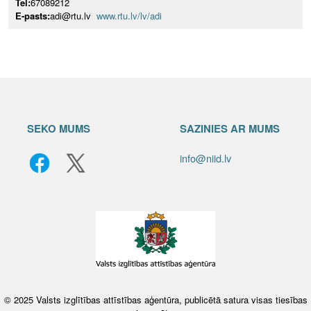
Tel:
67089212
E-pasts:
adi@rtu.lv
www.rtu.lv/lv/adi
SEKO MUMS
SAZINIES AR MUMS
info@niid.lv
© 2025 Valsts izglītības attīstības aģentūra, publicētā satura visas tiesības