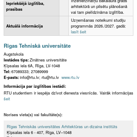
Inženierzinātņu bakalaura grāds
Iepriekšējā izglītība,
arhitektūrā un pilsētu plānošanā
prasības
vai tam pielīdzināma izglītība.
Uzņemšanas noteikumi studiju
Aktuālā informācija
programmās 2026./2027. gadā:
lasīt šeit
Rīgas Tehniskā universitāte
Augstskola
Iestādes tips:
Zinātnes universitāte
Ķīpsalas iela 6A, Rīga, LV-1048
Tel:
67089333; 27089999
E-pasts:
info@rtu.lv; rtu@rtu.lv
www.rtu.lv
Informācija par izglītības iestādi:
RTU studentiem ir iespēja dzīvot dienesta viesnīcās. Vairāk informācijas
šeit
Norises vieta(s) vai fakultāte(s):
Rīgas Tehniskās universitātes Arhitektūras un dizaina institūts
Ķīpsalas iela 6 - 407, Rīga, LV–1048