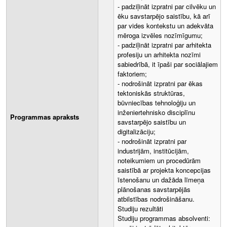
- padziļināt izpratni par cilvēku un
ēku savstarpējo saistību, kā arī
par vides kontekstu un adekvāta
mēroga izvēles nozīmīgumu;
- padziļināt izpratni par arhitekta
profesiju un arhitekta nozīmi
sabiedrībā, it īpaši par sociālajiem
faktoriem;
- nodrošināt izpratni par ēkas
tektoniskās struktūras,
būvniecības tehnoloģiju un
inženiertehnisko disciplīnu
Programmas apraksts
savstarpējo saistību un
digitalizāciju;
- nodrošināt izpratni par
industrijām, institūcijām,
noteikumiem un procedūrām
saistībā ar projekta koncepcijas
īstenošanu un dažāda līmeņa
plānošanas savstarpējās
atbilstības nodrošināšanu.
Studiju rezultāti
Studiju programmas absolventi: