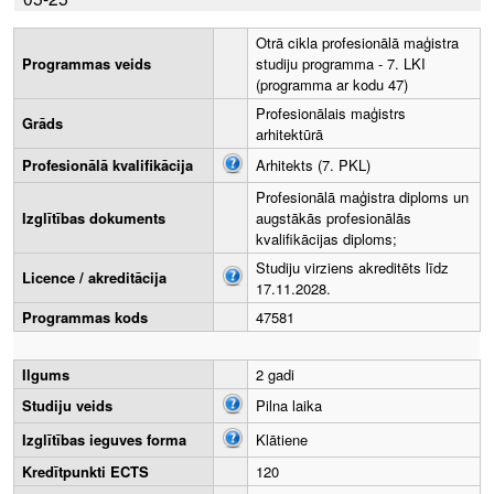
Otrā cikla profesionālā maģistra
Programmas veids
studiju programma - 7. LKI
(programma ar kodu 47)
Profesionālais maģistrs
Grāds
arhitektūrā
Profesionālā kvalifikācija
Arhitekts (7. PKL)
Profesionālā maģistra diploms un
Izglītības dokuments
augstākās profesionālās
kvalifikācijas diploms;
Studiju virziens akreditēts līdz
Licence / akreditācija
17.11.2028.
Programmas kods
47581
Ilgums
2 gadi
Studiju veids
Pilna laika
Izglītības ieguves forma
Klātiene
Kredītpunkti ECTS
120