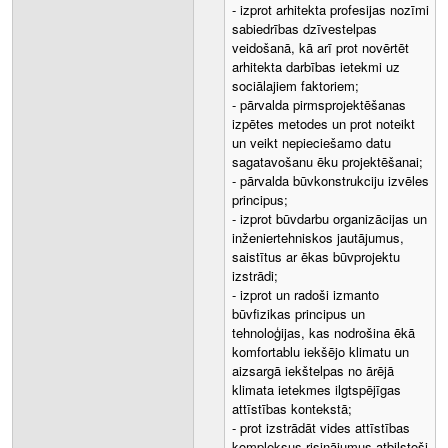
- izprot arhitekta profesijas nozīmi
sabiedrības dzīvestelpas
veidošanā, kā arī prot novērtēt
arhitekta darbības ietekmi uz
sociālajiem faktoriem;
- pārvalda pirmsprojektēšanas
izpētes metodes un prot noteikt
un veikt nepieciešamo datu
sagatavošanu ēku projektēšanai;
- pārvalda būvkonstrukciju izvēles
principus;
- izprot būvdarbu organizācijas un
inženiertehniskos jautājumus,
saistītus ar ēkas būvprojektu
izstrādi;
- izprot un radoši izmanto
būvfizikas principus un
tehnoloģijas, kas nodrošina ēkā
komfortablu iekšējo klimatu un
aizsargā iekštelpas no ārējā
klimata ietekmes ilgtspējīgas
attīstības kontekstā;
- prot izstrādāt vides attīstības
kompleksus risinājumus atbilstoši