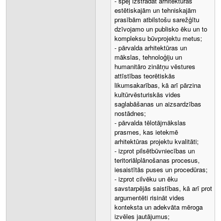
- spēj izstrādāt arhitektūras
estētiskajām un tehniskajām
prasībām atbilstošu sarežģītu
dzīvojamo un publisko ēku un to
kompleksu būvprojektu metus;
- pārvalda arhitektūras un
mākslas, tehnoloģiju un
humanitāro zinātņu vēstures
attīstības teorētiskās
likumsakarības, kā arī pārzina
kultūrvēsturiskās vides
saglabāšanas un aizsardzības
nostādnes;
- pārvalda tēlotājmākslas
prasmes, kas ietekmē
arhitektūras projektu kvalitāti;
- izprot pilsētbūvniecības un
teritoriālplānošanas procesus,
iesaistītās puses un procedūras;
- izprot cilvēku un ēku
savstarpējās saistības, kā arī prot
argumentēti risināt vides
konteksta un adekvāta mēroga
izvēles jautājumus;