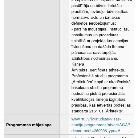
pasūtītāju un būves lietotāju
prasībām, ievērojot būvniecības
normatīvo aktu un izmaksu
definētos ierobežojumus;
- pārzina industrijas, institūcijas,
noteikumus un procedūras
saistībā ar projekta koncepcijas
īstenošanu un dažāda līmeņa
plānošanas savstarpējās
atbilstības nodrošināšanu.
Karjera
Arhitekts, sertificēts arhitekts.
Profesionālā studiju programma
„Arhitektūra” kopā ar akadēmiskā
bakalaura studiju programmu
nodrošina piektā profesionālās
kvalifikācijas līmeņa izglītības
prasības, kas ietvertas profesijas
standartā 2161 01 „Arhitekts”.
www.rtu.lv/lv/studijas/visas-
Programmas mājaslapa
studiju-programmas/atvert/AGA?
department=26000&type=A