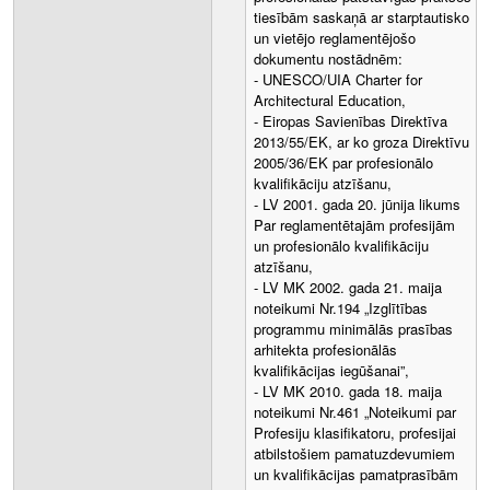
tiesībām saskaņā ar starptautisko
un vietējo reglamentējošo
dokumentu nostādnēm:
- UNESCO/UIA Charter for
Architectural Education,
- Eiropas Savienības Direktīva
2013/55/EK, ar ko groza Direktīvu
2005/36/EK par profesionālo
kvalifikāciju atzīšanu,
- LV 2001. gada 20. jūnija likums
Par reglamentētajām profesijām
un profesionālo kvalifikāciju
atzīšanu,
- LV MK 2002. gada 21. maija
noteikumi Nr.194 „Izglītības
programmu minimālās prasības
arhitekta profesionālās
kvalifikācijas iegūšanai”,
- LV MK 2010. gada 18. maija
noteikumi Nr.461 „Noteikumi par
Profesiju klasifikatoru, profesijai
atbilstošiem pamatuzdevumiem
un kvalifikācijas pamatprasībām