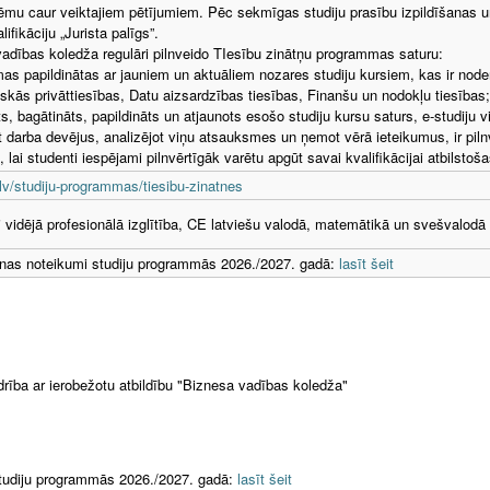
tēmu caur veiktajiem pētījumiem. Pēc sekmīgas studiju prasību izpildīšanas u
lifikāciju „Jurista palīgs”.
adības koledža regulāri pilnveido TIesību zinātņu programmas saturu:
s papildinātas ar jauniem un aktuāliem nozares studiju kursiem, kas ir noder
iskās privāttiesības, Datu aizsardzības tiesības, Finanšu un nodokļu tiesības;
s, bagātināts, papildināts un atjaunots esošo studiju kursu saturs, e-studiju vi
t darba devējus, analizējot viņu atsauksmes un ņemot vērā ieteikumus, ir pi
, lai studenti iespējami pilnvērtīgāk varētu apgūt savai kvalifikācijai atbilsto
v/studiju-programmas/tiesibu-zinatnes
i vidējā profesionālā izglītība, CE latviešu valodā, matemātikā un svešvalodā
as noteikumi studiju programmās 2026./2027. gadā:
lasīt šeit
rība ar ierobežotu atbildību "Biznesa vadības koledža"
udiju programmās 2026./2027. gadā:
lasīt šeit