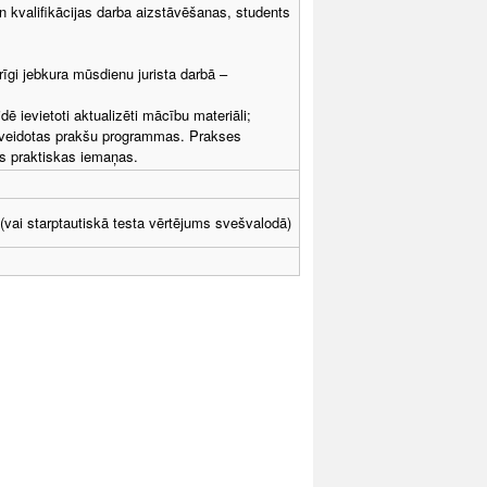
n kvalifikācijas darba aizstāvēšanas, students
īgi jebkura mūsdienu jurista darbā –
dē ievietoti aktualizēti mācību materiāli;
lnveidotas prakšu programmas. Prakses
šas praktiskas iemaņas.
 (vai starptautiskā testa vērtējums svešvalodā)