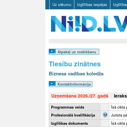
Uz sākumu
Izglītības iespējas
Izglītīb
N
I
Atpakaļ uz meklēšanu
I
Tiesību zinātnes
D
Biznesa vadības koledža
.
Kontaktinformācija
L
Uzņemšana 2026./27. gadā
Ieraks
V
Programmas veids
Īsā cikla
Profesionālā kvalifikācija
Jurista p
Izglītības dokuments
Īsā cikla