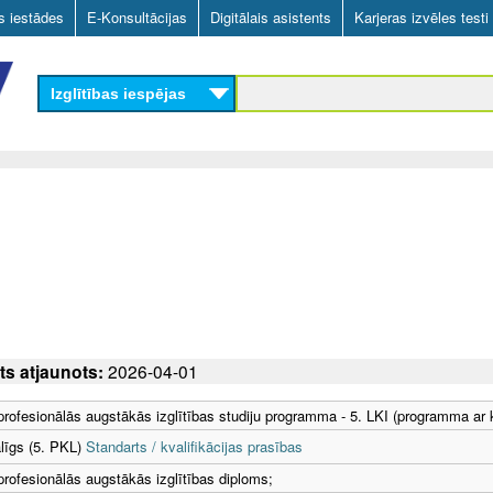
Skip
as iestādes
E-Konsultācijas
Digitālais asistents
Karjeras izvēles testi
to
main
Izglītības iespējas
content
ts atjaunots:
2026-04-01
 profesionālās augstākās izglītības studiju programma - 5. LKI (programma ar
alīgs (5. PKL)
Standarts / kvalifikācijas prasības
 profesionālās augstākās izglītības diploms;