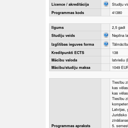
Licence / akreditācija
Studiju v
Programmas kods
41380
Ilgums
2,5 gadi
Studiju veids
Nepilna l
Izglītības ieguves forma
Tālmācīb
Kredītpunkti ECTS
138
Mācību valoda
latviešu (
Mācību/studiju maksa
1049 EUR 
Tiesību z
kas vēlas
kas vēlas
Tiesību z
kompetenc
Latvijas,
Juridisko 
zināšanas
Programmas apraksts
5. semest