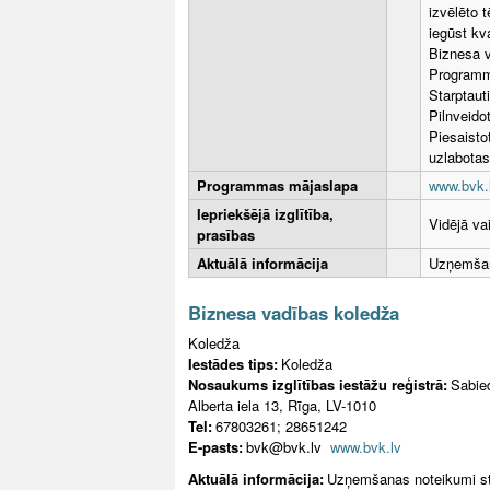
izvēlēto 
iegūst kva
Biznesa v
Programma
Starptaut
Pilnveidot
Piesaisto
uzlabotas
Programmas mājaslapa
www.bvk.l
Iepriekšējā izglītība,
Vidējā va
prasības
Aktuālā informācija
Uzņemšan
Biznesa vadības koledža
Koledža
Iestādes tips:
Koledža
Nosaukums izglītības iestāžu reģistrā:
Sabied
Alberta iela 13, Rīga, LV-1010
Tel:
67803261; 28651242
E-pasts:
bvk@bvk.lv
www.bvk.lv
Aktuālā informācija:
Uzņemšanas noteikumi st