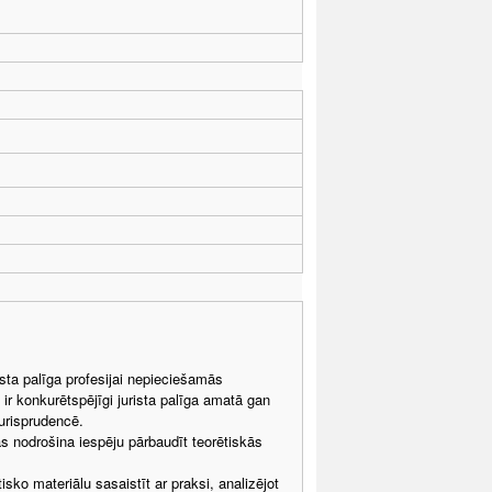
ista palīga profesijai nepieciešamās
 ir konkurētspējīgi jurista palīga amatā gan
urisprudencē.
 kas nodrošina iespēju pārbaudīt teorētiskās
sko materiālu sasaistīt ar praksi, analizējot