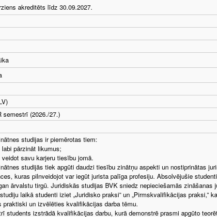
irziens akreditēts līdz 30.09.2027.
aika
a
LV)
semestrī (2026./27.)
inātnes studijas ir piemērotas tiem:
 labi pārzināt likumus;
 veidot savu karjeru tiesību jomā.
inātnes studijās tiek apgūti daudzi tiesību zinātņu aspekti un nostiprinātas jur
es, kuras pilnveidojot var iegūt jurista palīga profesiju. Absolvējušie studenti
 gan ārvalstu tirgū. Juridiskās studijas BVK sniedz nepieciešamās zināšanas j
studiju laikā studenti iziet „Juridisko praksi” un „Pirmskvalifikācijas praksi,”
 praktiski un izvēlēties kvalifikācijas darba tēmu.
rī students izstrādā kvalifikācijas darbu, kurā demonstrē prasmi apgūto teorēti