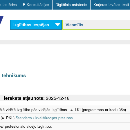
Skip
as iestādes
E-Konsultācijas
Digitālais asistents
Karjeras izvēles testi
to
main
Izglītības iespējas
content
a tehnikums
Ieraksts atjaunots:
2025-12-18
ālā vidējā izglītība pēc vidējās izglītības - 4. LKI (programmas ar kodu 35b)
 (4. PKL)
Standarts / kvalifikācijas prasības
r profesionālo vidējo izglītību;