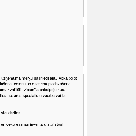
not uzņēmuma mērķu sasniegšanu. Apkalpojot
klāšanā, ēdienu un dzērienu piedāvāšanā,
umu kvalitāti. viesmīļa pakalpojumus.
ies nozares speciālistu vadībā vai būt
 standartiem.
 un dekorēšanas inventāru atbilstoši