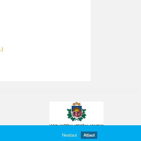
..]
Neatļaut
Atļaut