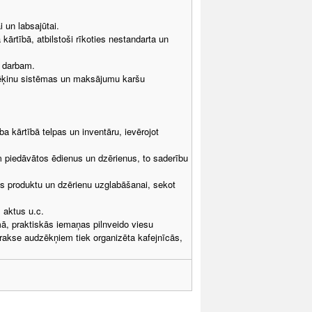
 un labsajūtai.
ārtībā, atbilstoši rīkoties nestandarta un
u darbam.
rēķinu sistēmas un maksājumu karšu
a kārtībā telpas un inventāru, ievērojot
m piedāvātos ēdienus un dzērienus, to saderību
us produktu un dzērienu uzglabāšanai, sekot
 aktus u.c.
ā, praktiskās iemaņas pilnveido viesu
rakse audzēkņiem tiek organizēta kafejnīcās,