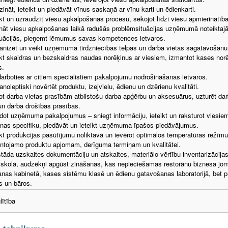
zināt, ieteikt un piedāvāt vīnus saskaņā ar vīnu karti un ēdienkarti.
kt un uzraudzīt viesu apkalpošanas procesu, sekojot līdzi viesu apmierinātībai
ināt viesu apkalpošanas laikā radušās problēmsituācijas uzņēmumā noteiktajā k
tuācijās, pieņemt lēmumus savas kompetences ietvaros.
anizēt un veikt uzņēmuma tirdzniecības telpas un darba vietas sagatavošan
kt skaidras un bezskaidras naudas norēķinus ar viesiem, izmantot kases no
s.
arboties ar citiem speciālistiem pakalpojumu nodrošināšanas ietvaros.
noleptiski novērtēt produktu, izejvielu, ēdienu un dzērienu kvalitāti.
tot darba vietas prasībām atbilstošu darba apģērbu un aksesuārus, uzturēt darb
un darba drošības prasības.
dot uzņēmuma pakalpojumus – sniegt informāciju, ieteikt un raksturot viesie
anas specifiku, piedāvāt un ieteikt uzņēmuma īpašos piedāvājumus.
kt produkcijas pasūtījumu noliktavā un ievērot optimālos temperatūras režīm
antojamo produktu apjomam, derīguma termiņam un kvalitātei.
tāda uzskaites dokumentāciju un atskaites, materiālo vērtību inventarizācijas
skolā, audzēkņi apgūst zināšanas, kas nepieciešamas restorānu biznesa jom
nas kabinetā, kases sistēmu klasē un ēdienu gatavošanas laboratorijā, bet p
s un bāros.
lītība