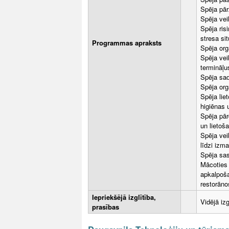
Spēja pār
Spēja vei
Spēja ris
stresa si
Programmas apraksts
Spēja org
Spēja vei
termināļu
Spēja sad
Spēja orga
Spēja lie
higiēnas 
Spēja pār
un lietoš
Spēja vei
līdzi izm
Spēja sas
Mācoties 
apkalpoša
restorāno
Iepriekšējā izglītība,
Vidējā izg
prasības