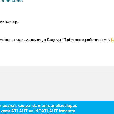
a tehnikums
as komisija)
veidots 01.06.2022., apvienojot Daugavpils Tirdzniecības profesionālo vidu
[.
zkrāšanai, kas palīdz mums analizēt lapas
s varat ATĻAUT vai NEATĻAUT izmantot