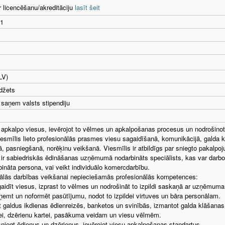
r licencēšanu/akreditāciju
lasīt šeit
1
LV)
džets
saņem valsts stipendiju
 apkalpo viesus, ievērojot to vēlmes un apkalpošanas procesus un nodroši
iesmīlis lieto profesionālās prasmes viesu sagaidīšanā, komunikācijā, galda 
, pasniegšanā, norēķinu veikšanā. Viesmīlis ir atbildīgs par sniegto pakalpoj
 ir sabiedriskās ēdināšanas uzņēmumā nodarbināts speciālists, kas var darbot
ināta persona, vai veikt individuālo komercdarbību.
ālās darbības veikšanai nepieciešamās profesionālās kompetences:
aidīt viesus, izprast to vēlmes un nodrošināt to izpildi saskaņā ar uzņēmuma
ņemt un noformēt pasūtījumu, nodot to izpildei virtuves un bāra personālam.
t galdus ikdienas ēdienreizēs, banketos un svinībās, izmantot galda klāšanas
ei, dzērienu kartei, pasākuma veidam un viesu vēlmēm.
niegt ēdienus un dzērienus, ievērojot viesu apkalpošanas standartus.