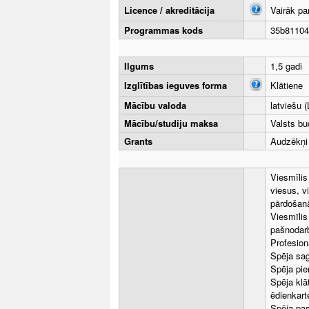
Licence / akreditācija
Vairāk pa
Programmas kods
35b81104
Ilgums
1,5 gadi
Izglītības ieguves forma
Klātiene
Mācību valoda
latviešu (
Mācību/studiju maksa
Valsts bu
Grants
Audzēkņi 
Viesmīlis
viesus, v
pārdošanā
Viesmīlis
pašnodarb
Profesion
Spēja sag
Spēja pie
Spēja klā
ēdienkart
Spēja pas