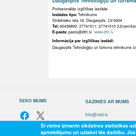
Daugavpils Tehnoloģiju un tūrism
Profesionālās izglītības iestāde
Iestādes tips:
Tehnikums
Strādnieku iela 16, Daugavpils, LV-5404
Tel:
65436893; 27741511; 27741510 (Uzņemšan
E-pasts:
pasts@dttt.lv
www.dttt.lv
Informācija par izglītības iestādi:
Daugavpils Tehnoloģiju un tūrisma tehnikums iz
SEKO MUMS
SAZINIES AR MUMS
info@niid.lv
Šī vietne izmanto sīkdatnes statistikas u
apmeklējumu un uzlabot tās darbību. Jū