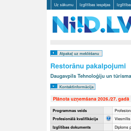
Uz sākumu
Izglītības iespējas
Izglītīb
N
I
Atpakaļ uz meklēšanu
I
Restorānu pakalpojumi
D
Daugavpils Tehnoloģiju un tūrism
.
Kontaktinformācija
L
Plānota uzņemšana 2026./27. gadā
V
Programmas veids
Profesion
Profesionālā kvalifikācija
Viesmīlis
Izglītības dokuments
Diploms pa