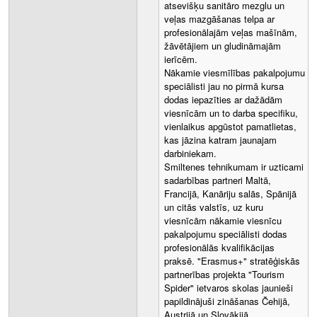
atsevišķu sanitāro mezglu un
veļas mazgāšanas telpa ar
profesionālajām veļas mašīnām,
žāvētājiem un gludināmajām
ierīcēm.
Nākamie viesmīlības pakalpojumu
speciālisti jau no pirmā kursa
dodas iepazīties ar dažādām
viesnīcām un to darba specifiku,
vienlaikus apgūstot pamatlietas,
kas jāzina katram jaunajam
darbiniekam.
Smiltenes tehnikumam ir uzticami
sadarbības partneri Maltā,
Francijā, Kanāriju salās, Spānijā
un citās valstīs, uz kuru
viesnīcām nākamie viesnīcu
pakalpojumu speciālisti dodas
profesionālās kvalifikācijas
praksē. "Erasmus+" stratēģiskās
partnerības projekta "Tourism
Spider" ietvaros skolas jaunieši
papildinājuši zināšanas Čehijā,
Austrijā un Slovākijā.