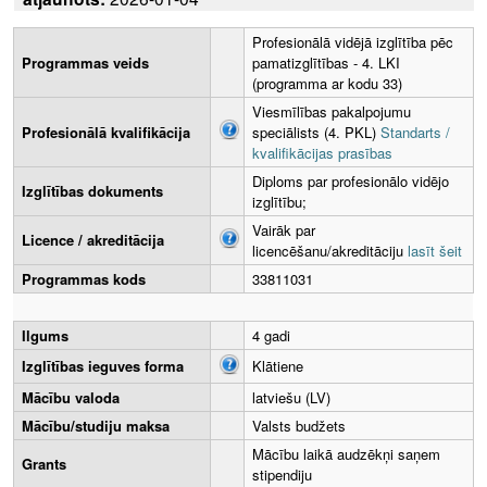
Profesionālā vidējā izglītība pēc
Programmas veids
pamatizglītības - 4. LKI
(programma ar kodu 33)
Viesmīlības pakalpojumu
Profesionālā kvalifikācija
speciālists (4. PKL)
Standarts /
kvalifikācijas prasības
Diploms par profesionālo vidējo
Izglītības dokuments
izglītību;
Vairāk par
Licence / akreditācija
licencēšanu/akreditāciju
lasīt šeit
Programmas kods
33811031
Ilgums
4 gadi
Izglītības ieguves forma
Klātiene
Mācību valoda
latviešu (LV)
Mācību/studiju maksa
Valsts budžets
Mācību laikā audzēkņi saņem
Grants
stipendiju