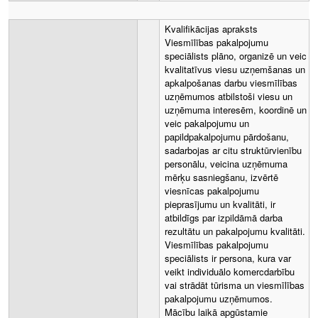
Kvalifikācijas apraksts
Viesmīlības pakalpojumu
speciālists plāno, organizē un veic
kvalitatīvus viesu uzņemšanas un
apkalpošanas darbu viesmīlības
uzņēmumos atbilstoši viesu un
uzņēmuma interesēm, koordinē un
veic pakalpojumu un
papildpakalpojumu pārdošanu,
sadarbojas ar citu struktūrvienību
personālu, veicina uzņēmuma
mērķu sasniegšanu, izvērtē
viesnīcas pakalpojumu
pieprasījumu un kvalitāti, ir
atbildīgs par izpildāmā darba
rezultātu un pakalpojumu kvalitāti.
Viesmīlības pakalpojumu
speciālists ir persona, kura var
veikt individuālo komercdarbību
vai strādāt tūrisma un viesmīlības
pakalpojumu uzņēmumos.
Mācību laikā apgūstamie