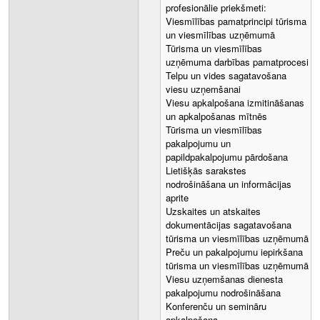
profesionālie priekšmeti:
Viesmīlības pamatprincipi tūrisma
un viesmīlības uzņēmumā
Tūrisma un viesmīlības
uzņēmuma darbības pamatprocesi
Telpu un vides sagatavošana
viesu uzņemšanai
Viesu apkalpošana izmitināšanas
un apkalpošanas mītnēs
Tūrisma un viesmīlības
pakalpojumu un
papildpakalpojumu pārdošana
Lietišķās sarakstes
nodrošināšana un informācijas
aprite
Uzskaites un atskaites
dokumentācijas sagatavošana
tūrisma un viesmīlības uzņēmumā
Preču un pakalpojumu iepirkšana
tūrisma un viesmīlības uzņēmumā
Viesu uzņemšanas dienesta
pakalpojumu nodrošināšana
Konferenču un semināru
apkalpošana