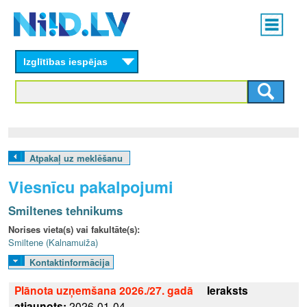
Skip
Main
to
menu
N
main
content
Izglītības iespējas
I
I
D
.
Atpakaļ uz meklēšanu
L
Viesnīcu pakalpojumi
V
Smiltenes tehnikums
Norises vieta(s) vai fakultāte(s):
Smiltene (Kalnamuiža)
Kontaktinformācija
Plānota uzņemšana 2026./27. gadā
Ieraksts
atjaunots:
2026-01-04