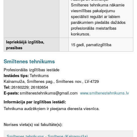
Smiltenes tehnikuma nākamie
viesmīlības pakalpojumu
speciālisti regulāri ar labiem
panākumiem piedalās dažādos
profesionālās meistarības
konkursos.
Iepriekšējā izglītība,
15 gadi, pamatizglītība
prasības
Smiltenes tehnikums
Profesionālās izglītības iestāde
Iestādes tips:
Tehnikums
Kalnamuiža, Smiltenes pag., Smiltenes nov., LV-4729
Tel:
26160229; 26183654
E-pasts:
smiltenestehnikums@gmail.com
www.smiltenestehnikums.lv
Informācija par izglītības iestādi:
Tehnikuma audzēkņiem ir pieejama dienesta viesnīca.
Norises vieta(s) vai fakultāte(s):
Smiltenes tehnikums - Smiltene (Kalnamuiža)