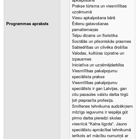
Prakse tūrisma un viesmīlības
uzņēmumā
Viesu apkalpošana bārā
Programmas apraksts
Ēdienu gatavošanas
pamatiemaņas
Telpu dizains un floristika
Sociālās un pilsoniskās prasmes
Sabiedrības un cilvēka drošība
Valodas, kultūras izpratne un
izpausmes
Iniciatīva un uzņēmējdarbība
Viesmīlības pakalpojumu
speciālista prakse
Viesmīlības pakalpojumu
speciālists ir gan Latvijas, gan
citu pasaules valstu darba tirgū
ļoti pieprasīta profesija.
Smiltenes tehnikuma audzēkņiem
milzīgs ieguvums ir iespēja gūt
pirmo darba pieredzi skolas
viesnīcā "Kalna ligzda". Jauno
speciālistu apmācībai tehnikumā
ierīkots arī mācību numuriņš ar