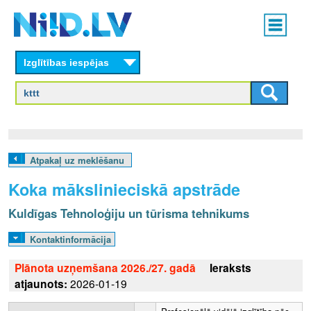
Skip
Main
to
menu
N
main
content
Izglītības iespējas
I
I
D
.
Atpakaļ uz meklēšanu
L
Koka mākslinieciskā apstrāde
V
Kuldīgas Tehnoloģiju un tūrisma tehnikums
Kontaktinformācija
Plānota uzņemšana 2026./27. gadā
Ieraksts
atjaunots:
2026-01-19