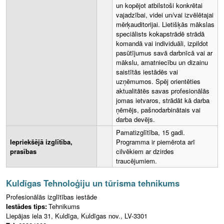
un kopējot atbilstoši konkrētai
vajadzībai, videi un/vai izvēlētajai
mērķauditorijai. Lietišķās mākslas
speciālists kokapstrādē strādā
komandā vai individuāli, izpildot
pasūtījumus savā darbnīcā vai ar
mākslu, amatniecību un dizainu
saistītās iestādēs vai
uzņēmumos. Spēj orientēties
aktualitātēs savas profesionālās
jomas ietvaros, strādāt kā darba
ņēmējs, pašnodarbinātais vai
darba devējs.
Pamatizglītība, 15 gadi.
Iepriekšējā izglītība,
Programma ir piemērota arī
prasības
cilvēkiem ar dzirdes
traucējumiem.
Kuldīgas Tehnoloģiju un tūrisma tehnikums
Profesionālās izglītības iestāde
Iestādes tips:
Tehnikums
Liepājas iela 31, Kuldīga, Kuldīgas nov., LV-3301