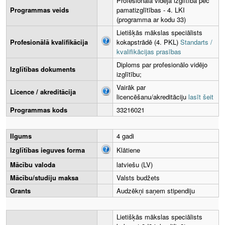
Profesionālā vidējā izglītība pēc
Programmas veids
pamatizglītības - 4. LKI
(programma ar kodu 33)
Lietišķās mākslas speciālists
Profesionālā kvalifikācija
kokapstrādē (4. PKL)
Standarts /
kvalifikācijas prasības
Diploms par profesionālo vidējo
Izglītības dokuments
izglītību;
Vairāk par
Licence / akreditācija
licencēšanu/akreditāciju
lasīt šeit
Programmas kods
33216021
Ilgums
4 gadi
Izglītības ieguves forma
Klātiene
Mācību valoda
latviešu (LV)
Mācību/studiju maksa
Valsts budžets
Grants
Audzēkņi saņem stipendiju
Lietišķās mākslas speciālists