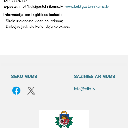
Tel:
63324082
E-pasts:
info@kuldigastehnikums.lv
www.kuldigastehnikums.lv
Informācija par izglītības iestādi:
- Skolā ir dienesta viesnīca, ēdnīca;
- Darbojas jauktais koris, deju kolektīvs.
SEKO MUMS
SAZINIES AR MUMS
info@niid.lv