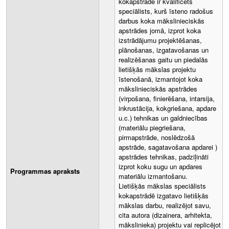
kokapstrādē ir kvalificēts
speciālists, kurš īsteno radošus
darbus koka mākslinieciskās
apstrādes jomā, izprot koka
izstrādājumu projektēšanas,
plānošanas, izgatavošanas un
realizēšanas gaitu un piedalās
lietišķās mākslas projektu
īstenošanā, izmantojot koka
mākslinieciskās apstrādes
(virpošana, finierēšana, intarsija,
inkrustācija, kokgriešana, apdare
u.c.) tehnikas un galdniecības
(materiālu piegriešana,
pirmapstrāde, noslēdzošā
apstrāde, sagatavošana apdarei )
apstrādes tehnikas, padziļināti
izprot koku sugu un apdares
Programmas apraksts
materiālu izmantošanu.
Lietišķās mākslas speciālists
kokapstrādē izgatavo lietišķās
mākslas darbu, realizējot savu,
cita autora (dizainera, arhitekta,
mākslinieka) projektu vai replicējot