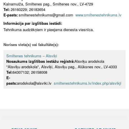
Kalnamuiža, Smiltenes pag., Smiltenes nov., LV-4729
Tel:
26160229; 26183654
E-pasts:
smiltenestehnikums@gmail.com
www.smiltenestehnikums.lv
Informācija par izglītības iestādi:
Tehnikuma audzēkņiem ir pieejama dienesta viesnīca.
Norises vieta(s) vai fakultāte(s):
Smiltenes tehnikums – Alsviķi
Nosaukums izglītības iestāžu reģistrā:
Alsviķu arodskola
"Alsviķu arodskola", Alsviķi, Alsviķu pag., Alūksnes nov., LV-4333
Tel:
64307132; 26158008
E-
pasts:
arodskola@alsviki.lv
smiltenestehnikums.lv/index.php/alsvikji