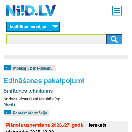
Skip
Main
to
menu
N
main
content
Izglītības iespējas
I
I
D
.
Atpakaļ uz meklēšanu
L
Ēdināšanas pakalpojumi
V
Smiltenes tehnikums
Norises vieta(s) vai fakultāte(s):
Alsviķi
Kontaktinformācija
Plānota uzņemšana 2026./27. gadā
Ieraksts
atjaunots:
2025-12-30