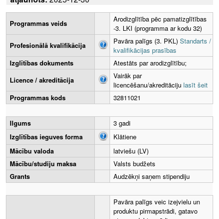
Arodizglītība pēc pamatizglītības
Programmas veids
-3. LKI (programma ar kodu 32)
Pavāra palīgs (3. PKL)
Standarts /
Profesionālā kvalifikācija
kvalifikācijas prasības
Izglītības dokuments
Atestāts par arodizglītību;
Vairāk par
Licence / akreditācija
licencēšanu/akreditāciju
lasīt šeit
Programmas kods
32811021
Ilgums
3 gadi
Izglītības ieguves forma
Klātiene
Mācību valoda
latviešu (LV)
Mācību/studiju maksa
Valsts budžets
Grants
Audzēkņi saņem stipendiju
Pavāra palīgs veic izejvielu un
produktu pirmapstrādi, gatavo