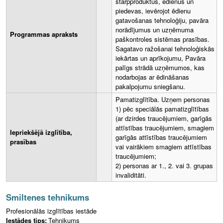
starpproduktus, ēdienus un
piedevas, ievērojot ēdienu
gatavošanas tehnoloģiju, pavāra
norādījumus un uzņēmuma
Programmas apraksts
paškontroles sistēmas prasības.
Sagatavo ražošanai tehnoloģiskās
iekārtas un aprīkojumu, Pavāra
palīgs strādā uzņēmumos, kas
nodarbojas ar ēdināšanas
pakalpojumu sniegšanu.
Pamatizglītība. Uzņem personas
1) pēc speciālās pamatizglītības
(ar dzirdes traucējumiem, garīgās
attīstības traucējumiem, smagiem
Iepriekšējā izglītība,
garīgās attīstības traucējumiem
prasības
vai vairākiem smagiem attīstības
traucējumiem;
2) personas ar 1., 2. vai 3. grupas
invaliditāti.
Smiltenes tehnikums
Profesionālās izglītības iestāde
Iestādes tips:
Tehnikums