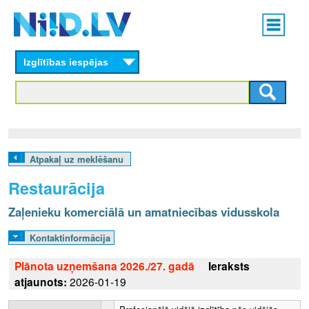
Skip
Main
to
menu
N
main
content
Izglītības iespējas
I
I
D
.
Atpakaļ uz meklēšanu
L
Restaurācija
V
Zaļenieku komerciālā un amatniecības vidusskola
Kontaktinformācija
Plānota uzņemšana 2026./27. gadā
Ieraksts
atjaunots:
2026-01-19