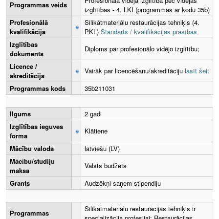
Profesionālā vidējā izglītība pēc vidējās
Programmas veids
izglītības - 4. LKI (programmas ar kodu 35b)
Profesionālā
Silikātmateriālu restaurācijas tehniķis (4.
kvalifikācija
PKL)
Standarts / kvalifikācijas prasības
Izglītības
Diploms par profesionālo vidējo izglītību;
dokuments
Licence /
Vairāk par licencēšanu/akreditāciju
lasīt šeit
akreditācija
Programmas kods
35b211031
Ilgums
2 gadi
Izglītības ieguves
Klātiene
forma
Mācību valoda
latviešu (LV)
Mācību/studiju
Valsts budžets
maksa
Grants
Audzēkņi saņem stipendiju
Silikātmateriālu restaurācijas tehniķis ir
Programmas
specializācija profesijai: Restaurācijas