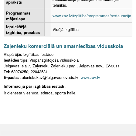
apraksts
tehniķis.
Programmas
www.zav.lv/izglitiba/programmas/restauracija
mājaslapa
Iepriekšējā
Vidējā izglītība
izglītība, prasības
Zaļenieku komerciālā un amatniecības vidusskola
Vispārējās izglītības iestāde
Iestādes tips:
Vispārizglītojošā vidusskola
Jelgavas iela 7, Zaļenieki, Zaļenieku pag., Jelgavas nov., LV-3011
Tel:
63074250; 22043531
E-pasts:
zaleniekukav@jelgavasnovads.lv
www.zav.lv
Informācija par izglītības iestādi:
Ir dienesta viesnīca, ēdnīca, sporta halle.