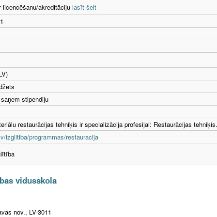
r licencēšanu/akreditāciju
lasīt šeit
1
LV)
džets
 saņem stipendiju
eriālu restaurācijas tehniķis ir specializācija profesijai: Restaurācijas tehniķis
v/izglitiba/programmas/restauracija
lītība
bas vidusskola
gavas nov., LV-3011