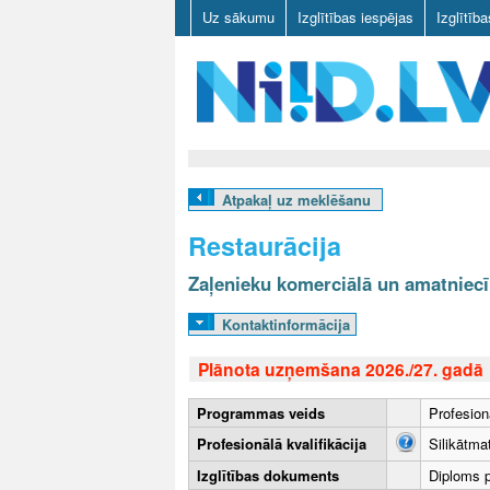
Uz sākumu
Izglītības iespējas
Izglītīb
N
I
Atpakaļ uz meklēšanu
I
Restaurācija
D
Zaļenieku komerciālā un amatniecī
.
Kontaktinformācija
L
Plānota uzņemšana 2026./27. gadā
V
Programmas veids
Profesion
Profesionālā kvalifikācija
Silikātma
Izglītības dokuments
Diploms pa