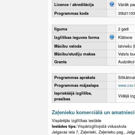
Licence / akreditācija
Vairāk pa
Programmas kods
35b21103
Ilgums
2 gadi
Izglītības ieguves forma
Klātiene
Mācību valoda
latviešu (
Mācību/studiju maksa
Valsts bu
Grants
Audzēkņi
Programmas apraksts
Silikātmat
Programmas mājaslapa
www.zav.l
Iepriekšējā izglītība,
Vidējā izg
prasības
Zaļenieku komerciālā un amatniecī
Vispārējās izglītības iestāde
Iestādes tips:
Vispārizglītojošā vidusskola
Jelgavas iela 7, Zaļenieki, Zaļenieku pag., Jel