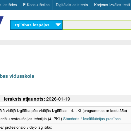
Skip
as iestādes
E-Konsultācijas
Digitālais asistents
Karjeras izvēles testi
to
main
Izglītības iespējas
content
bas vidusskola
Ieraksts atjaunots:
2026-01-19
ālā vidējā izglītība pēc vidējās izglītības - 4. LKI (programmas ar kodu 35b)
teriālu restaurācijas tehniķis (4. PKL)
Standarts / kvalifikācijas prasības
r profesionālo vidējo izglītību;