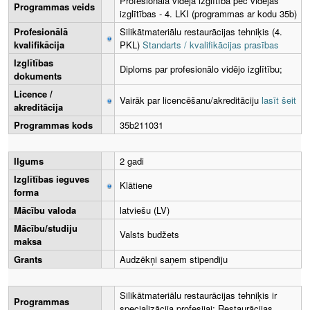
Profesionālā vidējā izglītība pēc vidējās
Programmas veids
izglītības - 4. LKI (programmas ar kodu 35b)
Profesionālā
Silikātmateriālu restaurācijas tehniķis (4.
kvalifikācija
PKL)
Standarts / kvalifikācijas prasības
Izglītības
Diploms par profesionālo vidējo izglītību;
dokuments
Licence /
Vairāk par licencēšanu/akreditāciju
lasīt šeit
akreditācija
Programmas kods
35b211031
Ilgums
2 gadi
Izglītības ieguves
Klātiene
forma
Mācību valoda
latviešu (LV)
Mācību/studiju
Valsts budžets
maksa
Grants
Audzēkņi saņem stipendiju
Silikātmateriālu restaurācijas tehniķis ir
Programmas
specializācija profesijai: Restaurācijas