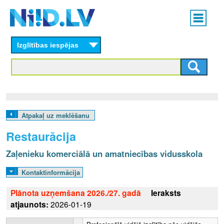
Skip
Main
to
menu
N
main
content
Izglītības iespējas
I
I
D
.
Atpakaļ uz meklēšanu
L
Restaurācija
V
Zaļenieku komerciālā un amatniecības vidusskola
Kontaktinformācija
Plānota uzņemšana 2026./27. gadā
Ieraksts
atjaunots:
2026-01-19