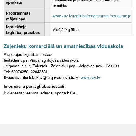
apraksts
tehniķis.
Programmas
www.zav.lv/izglitiba/programmas/restauracija
mājaslapa
Iepriekšējā
Vidējā izglītība
izglītība, prasības
Zaļenieku komerciālā un amatniecības vidusskola
Vispārējās izglītības iestāde
Iestādes tips:
Vispārizglītojošā vidusskola
Jelgavas iela 7, Zaļenieki, Zaļenieku pag., Jelgavas nov., LV-3011
Tel:
63074250; 22043531
E-pasts:
zaleniekukav@jelgavasnovads.lv
www.zav.lv
Informācija par izglītības iestādi:
Ir dienesta viesnīca, ēdnīca, sporta halle.