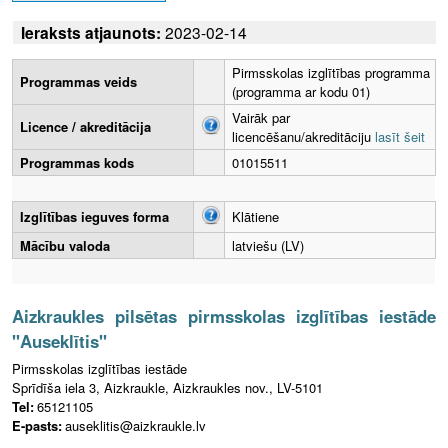
Ieraksts atjaunots:
2023-02-14
Pirmsskolas izglītības programma
Programmas veids
(programma ar kodu 01)
Vairāk par
Licence / akreditācija
licencēšanu/akreditāciju
lasīt šeit
Programmas kods
01015511
Izglītības ieguves forma
Klātiene
Mācību valoda
latviešu (LV)
Aizkraukles pilsētas pirmsskolas izglītības iestāde
"Auseklītis"
Pirmsskolas izglītības iestāde
Sprīdīša iela 3, Aizkraukle, Aizkraukles nov., LV-5101
Tel:
65121105
E-pasts:
auseklitis@aizkraukle.lv