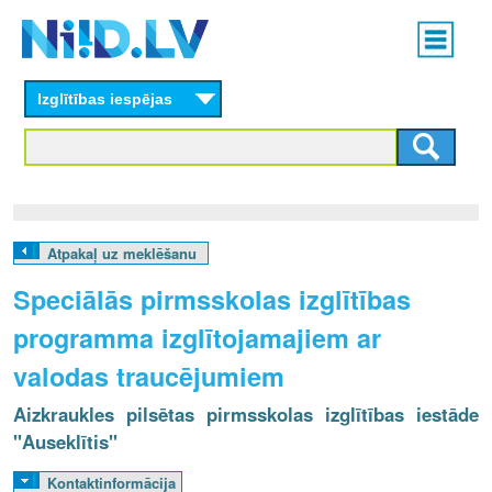
Skip
Main
to
menu
N
main
content
Izglītības iespējas
I
I
D
.
Atpakaļ uz meklēšanu
L
Speciālās pirmsskolas izglītības
V
programma izglītojamajiem ar
valodas traucējumiem
Aizkraukles pilsētas pirmsskolas izglītības iestāde
"Auseklītis"
Kontaktinformācija