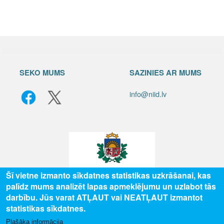
SEKO MUMS
SAZINIES AR MUMS
info@niid.lv
Šī vietne izmanto sīkdatnes statistikas uzkrāšanai, kas
palīdz mums analizēt lapas apmeklējumu un uzlabot tās
© 2025 Valsts izglītības attīstības aģentūra, publicētā satura visas tiesības
darbību. Jūs varat ATĻAUT vai NEATĻAUT izmantot
aizsargātas.
statistikas sīkdatnes.
Plašāka informācija