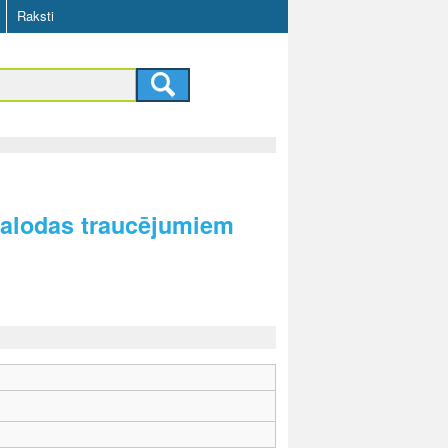
Raksti
 valodas traucējumiem