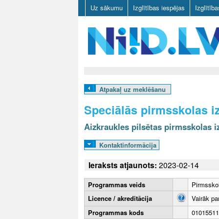
Uz sākumu
Izglītības iespējas
Izglītīb
N
I
Atpakaļ uz meklēšanu
I
Speciālās pirmsskolas i
D
Aizkraukles pilsētas pirmsskolas iz
.
Kontaktinformācija
L
Ieraksts atjaunots:
2023-02-14
V
Programmas veids
Pirmsskol
Licence / akreditācija
Vairāk pa
Programmas kods
01015511