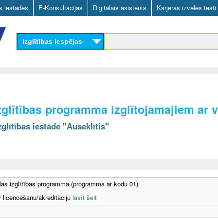
Skip
as iestādes
E-Konsultācijas
Digitālais asistents
Karjeras izvēles testi
to
main
Izglītības iespējas
content
zglītības programma izglītojamajiem ar
glītības iestāde "Auseklītis"
as izglītības programma (programma ar kodu 01)
r licencēšanu/akreditāciju
lasīt šeit