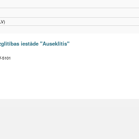
LV)
glītības iestāde "Auseklītis"
LV-5101