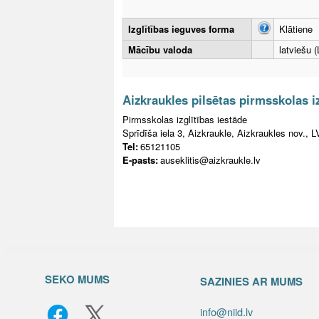
Izglītības ieguves forma
Klātiene
Mācību valoda
latviešu (
Aizkraukles pilsētas pirmsskolas iz
Pirmsskolas izglītības iestāde
Sprīdīša iela 3, Aizkraukle, Aizkraukles nov., 
Tel:
65121105
E-pasts:
auseklitis@aizkraukle.lv
SEKO MUMS
SAZINIES AR MUMS
info@niid.lv