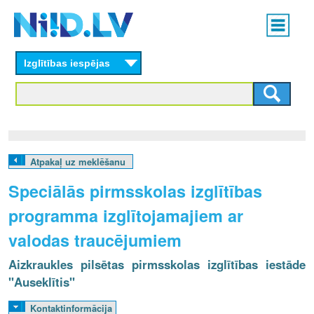
Skip
Main
to
menu
N
main
content
Izglītības iespējas
I
I
D
.
Atpakaļ uz meklēšanu
L
Speciālās pirmsskolas izglītības
V
programma izglītojamajiem ar
valodas traucējumiem
Aizkraukles pilsētas pirmsskolas izglītības iestāde
"Auseklītis"
Kontaktinformācija