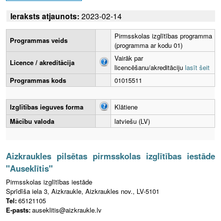
Ieraksts atjaunots:
2023-02-14
Pirmsskolas izglītības programma
Programmas veids
(programma ar kodu 01)
Vairāk par
Licence / akreditācija
licencēšanu/akreditāciju
lasīt šeit
Programmas kods
01015511
Izglītības ieguves forma
Klātiene
Mācību valoda
latviešu (LV)
Aizkraukles pilsētas pirmsskolas izglītības iestāde
"Auseklītis"
Pirmsskolas izglītības iestāde
Sprīdīša iela 3, Aizkraukle, Aizkraukles nov., LV-5101
Tel:
65121105
E-pasts:
auseklitis@aizkraukle.lv