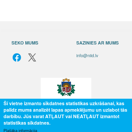
SEKO MUMS
SAZINIES AR MUMS
info@niid.lv
Šī vietne izmanto sīkdatnes statistikas uzkrāšanai, kas
palīdz mums analizēt lapas apmeklējumu un uzlabot tās
© 2025 Valsts izglītības attīstības aģentūra, publicētā satura visas tiesības
darbību. Jūs varat ATĻAUT vai NEATĻAUT izmantot
aizsargātas.
statistikas sīkdatnes.
Plašāka informācija