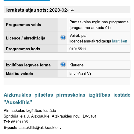
Ieraksts atjaunots:
2023-02-14
Pirmsskolas izglītības programma
Programmas veids
(programma ar kodu 01)
Vairāk par
Licence / akreditācija
licencēšanu/akreditāciju
lasīt šeit
Programmas kods
01015511
Izglītības ieguves forma
Klātiene
Mācību valoda
latviešu (LV)
Aizkraukles pilsētas pirmsskolas izglītības iestāde
"Auseklītis"
Pirmsskolas izglītības iestāde
Sprīdīša iela 3, Aizkraukle, Aizkraukles nov., LV-5101
Tel:
65121105
E-pasts:
auseklitis@aizkraukle.lv