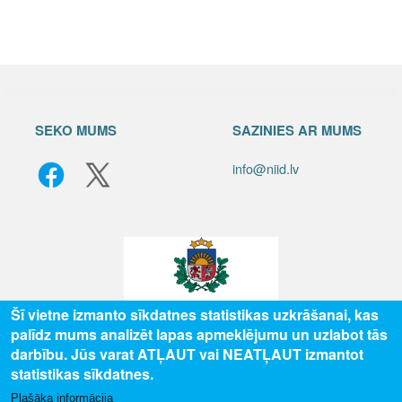
SEKO MUMS
SAZINIES AR MUMS
info@niid.lv
Šī vietne izmanto sīkdatnes statistikas uzkrāšanai, kas
palīdz mums analizēt lapas apmeklējumu un uzlabot tās
© 2025 Valsts izglītības attīstības aģentūra, publicētā satura visas tiesības
darbību. Jūs varat ATĻAUT vai NEATĻAUT izmantot
aizsargātas.
statistikas sīkdatnes.
Plašāka informācija