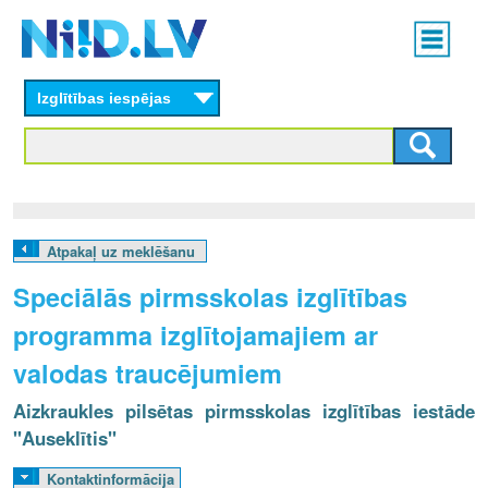
Skip
Main
to
menu
N
main
content
Izglītības iespējas
I
I
D
.
Atpakaļ uz meklēšanu
L
Speciālās pirmsskolas izglītības
V
programma izglītojamajiem ar
valodas traucējumiem
Aizkraukles pilsētas pirmsskolas izglītības iestāde
"Auseklītis"
Kontaktinformācija