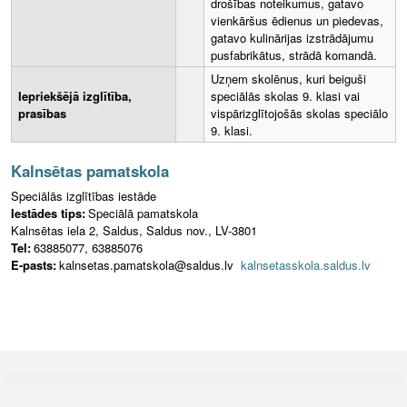
drošības noteikumus, gatavo
vienkāršus ēdienus un piedevas,
gatavo kulinārijas izstrādājumu
pusfabrikātus, strādā komandā.
Uzņem skolēnus, kuri beiguši
Iepriekšējā izglītība,
speciālās skolas 9. klasi vai
prasības
vispārizglītojošās skolas speciālo
9. klasi.
Kalnsētas pamatskola
Speciālās izglītības iestāde
Iestādes tips:
Speciālā pamatskola
Kalnsētas iela 2, Saldus, Saldus nov., LV-3801
Tel:
63885077, 63885076
E-pasts:
kalnsetas.pamatskola@saldus.lv
kalnsetasskola.saldus.lv