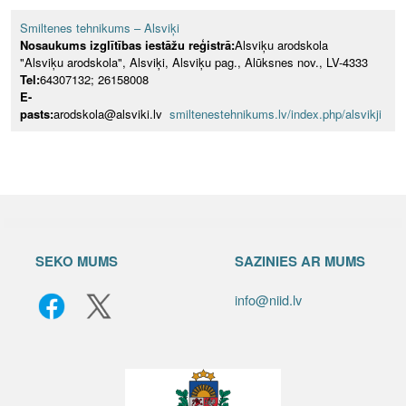
Smiltenes tehnikums – Alsviķi
Nosaukums izglītības iestāžu reģistrā:
Alsviķu arodskola
"Alsviķu arodskola", Alsviķi, Alsviķu pag., Alūksnes nov., LV-4333
Tel:
64307132; 26158008
E-
pasts:
arodskola@alsviki.lv
smiltenestehnikums.lv/index.php/alsvikji
SEKO MUMS
SAZINIES AR MUMS
info@niid.lv