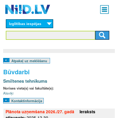
Skip
Main
to
menu
N
main
content
Izglītības iespējas
I
I
D
.
Atpakaļ uz meklēšanu
L
Būvdarbi
V
Smiltenes tehnikums
Norises vieta(s) vai fakultāte(s):
Alsviķi
Kontaktinformācija
Plānota uzņemšana 2026./27. gadā
Ieraksts
atjaunots:
2025-12-30