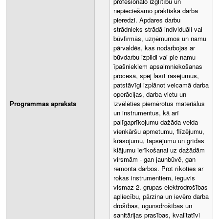
profesionālo izglītību un
nepieciešamo praktiskā darba
pieredzi. Apdares darbu
strādnieks strādā individuāli vai
būvfirmās, uzņēmumos un namu
pārvaldēs, kas nodarbojas ar
būvdarbu izpildi vai pie namu
īpašniekiem apsaimniekošanas
procesā, spēj lasīt rasējumus,
patstāvīgi izplānot veicamā darba
operācijas, darba vietu un
Programmas apraksts
izvēlēties piemērotus materiālus
un instrumentus, kā arī
palīgaprīkojumu dažāda veida
vienkāršu apmetumu, flīzējumu,
krāsojumu, tapsējumu un grīdas
klājumu ierīkošanai uz dažādām
virsmām - gan jaunbūvē, gan
remonta darbos. Prot rīkoties ar
rokas instrumentiem, ieguvis
vismaz 2. grupas elektrodrošības
apliecību, pārzina un ievēro darba
drošības, ugunsdrošības un
sanitārijas prasības, kvalitatīvi