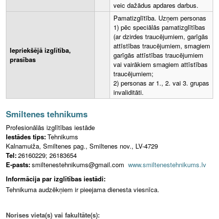
veic dažādus apdares darbus.
Pamatizglītība. Uzņem personas
1) pēc speciālās pamatizglītības
(ar dzirdes traucējumiem, garīgās
attīstības traucējumiem, smagiem
Iepriekšējā izglītība,
garīgās attīstības traucējumiem
prasības
vai vairākiem smagiem attīstības
traucējumiem;
2) personas ar 1., 2. vai 3. grupas
invaliditāti.
Smiltenes tehnikums
Profesionālās izglītības iestāde
Iestādes tips:
Tehnikums
Kalnamuiža, Smiltenes pag., Smiltenes nov., LV-4729
Tel:
26160229; 26183654
E-pasts:
smiltenestehnikums@gmail.com
www.smiltenestehnikums.lv
Informācija par izglītības iestādi:
Tehnikuma audzēkņiem ir pieejama dienesta viesnīca.
Norises vieta(s) vai fakultāte(s):