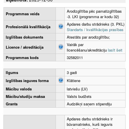
Arodizglītība pēc pamatizglītības
Programmas veids
-3. LKI (programma ar kodu 32)
Apdares darbu strādnieks (3. PKL)
Profesionālā kvalifikācija
Standarts / kvalifikācijas prasības
Izglītības dokuments
Atestāts par arodizglītību;
Vairāk par
Licence / akreditācija
licencēšanu/akreditāciju
lasīt šeit
Programmas kods
32582011
Ilgums
3 gadi
Izglītības ieguves forma
Klātiene
Mācību valoda
latviešu (LV)
Mācību/studiju maksa
Valsts budžets
Grants
Audzēkņi saņem stipendiju
Apdares darbu strādnieks ir
būvamatnieks, kurš ieguvis