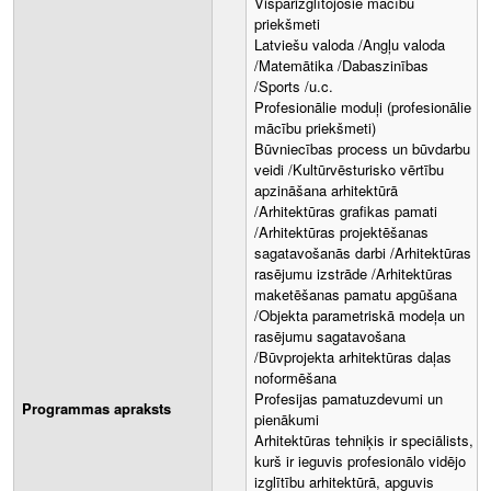
Vispārizglītojošie mācību
priekšmeti
​Latviešu valoda /Angļu valoda
/Matemātika /Dabaszinības
/Sports /u.c.
Profesionālie moduļi (profesionālie
mācību priekšmeti)
Būvniecības process un būvdarbu
veidi /Kultūrvēsturisko vērtību
apzināšana arhitektūrā
/Arhitektūras grafikas pamati
/Arhitektūras projektēšanas
sagatavošanās darbi /Arhitektūras
rasējumu izstrāde /Arhitektūras
maketēšanas pamatu apgūšana
/Objekta parametriskā modeļa un
rasējumu sagatavošana
/Būvprojekta arhitektūras daļas
noformēšana
Profesijas pamatuzdevumi un
Programmas apraksts
pienākumi
Arhitektūras tehniķis ir speciālists,
kurš ir ieguvis profesionālo vidējo
izglītību arhitektūrā, apguvis