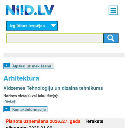
Skip
Main
to
menu
N
main
content
Izglītības iespējas
I
I
D
.
Atpakaļ uz meklēšanu
L
Arhitektūra
V
Vidzemes Tehnoloģiju un dizaina tehnikums
Norises vieta(s) vai fakultāte(s):
Priekuļi
Kontaktinformācija
Plānota uzņemšana 2026./27. gadā
Ieraksts
atjaunots:
2026-01-06