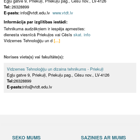
Egļu gatve 9, Priekuļi, Priekuļu pag., Cēsu nov., LV-4126
Tel:
26328899
E-pasts:
info@vtdt.edu.lv
www.vtdt.lv
Informācija par izglītības iestādi:
Tehnikuma audzēkņiem ir iespēja apmesties:
dienesta viesnīcā Priekuļos vai Cēsīs
skat. info
Vidzemes Tehnoloģiju un d
[...]
Norises vieta(s) vai fakultāte(s):
Vidzemes Tehnoloģiju un dizaina tehnikums - Priekuļi
Egļu gatve 9, Priekuļi, Priekuļu pag., Cēsu nov., LV-4126
Tel:
26328899
E-pasts:
info@vtdt.edu.lv
SEKO MUMS
SAZINIES AR MUMS