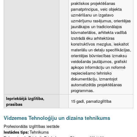
praktiskos projektēšanas
pamatprincipus, veic objekta
uzmērīšanu un izgatavo
uzmērījumu rasējumus, orientējas
jaunākajos un tradicionālajos
būvmateriālos, arhitekta vadībā
izstrādā ēku arhitektūras
konstruktīvos mezglus, ieskaitot
materiālu un detaļu specifikācijas,
orientējas būvniecības izmaksu
veidošanās jautājumos, grafiski
apkopo informāciju un noformē
nepieciešamo tehnisko
dokumentāciju, izmantojot
automatizētās projektēšanas
programmas.
Iepriekšējā izglītība,
15 gadi, pamatizglītība
prasības
Vidzemes Tehnoloģiju un dizaina tehnikums
Profesionālās izglītības iestāde
Iestādes tips:
Tehnikums