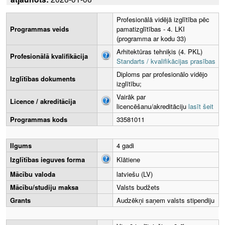
Profesionālā vidējā izglītība pēc
Programmas veids
pamatizglītības - 4. LKI
(programma ar kodu 33)
Arhitektūras tehniķis (4. PKL)
Profesionālā kvalifikācija
Standarts / kvalifikācijas prasības
Diploms par profesionālo vidējo
Izglītības dokuments
izglītību;
Vairāk par
Licence / akreditācija
licencēšanu/akreditāciju
lasīt šeit
Programmas kods
33581011
Ilgums
4 gadi
Izglītības ieguves forma
Klātiene
Mācību valoda
latviešu (LV)
Mācību/studiju maksa
Valsts budžets
Grants
Audzēkņi saņem valsts stipendiju