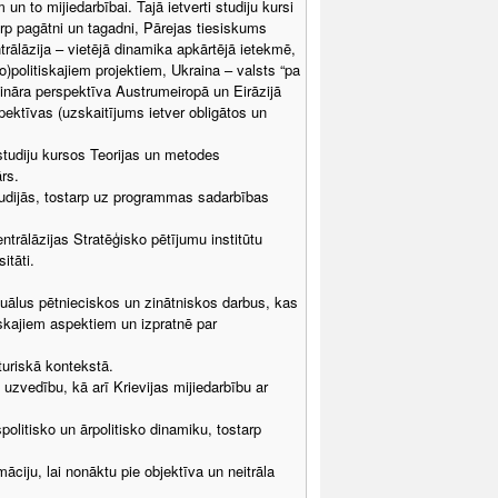
n to mijiedarbībai. Tajā ietverti studiju kursi
tarp pagātni un tagadni, Pārejas tiesiskums
rālāzija – vietējā dinamika apkārtējā ietekmē,
politiskajiem projektiem, Ukraina – valsts “pa
lināra perspektīva Austrumeiropā un Eirāzijā
pektīvas (uzskaitījums ietver obligātos un
 studiju kursos Teorijas un metodes
rs.
tudijās, tostarp uz programmas sadarbības
trālāzijas Stratēģisko pētījumu institūtu
itāti.
duālus pētnieciskos un zinātniskos darbus, kas
iskajiem aspektiem un izpratnē par
.
turiskā kontekstā.
 uzvedību, kā arī Krievijas mijiedarbību ar
olitisko un ārpolitisko dinamiku, tostarp
māciju, lai nonāktu pie objektīva un neitrāla