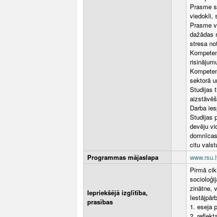
Prasme st
viedokli,
Prasme ve
dažādas n
stresa no
Kompetenc
risinājum
Kompetenc
sektorā u
Studijas 
aizstāvēš
Darba ies
Studijas 
devēju vid
domnīcas,
citu vals
Programmas mājaslapa
www.rsu.l
Pirmā cik
socioloģi
zinātne, v
Iepriekšējā izglītība,
Iestājpār
prasības
1. eseja 
2. reflekt