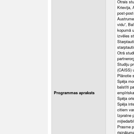
Otrais st
Krievija,
post-post
Austrumei
vidu”, Ba
kopumā un
izvēles st
Starptaut
starptaut
Otrā stud
partneror
Studiju p
(CAISS) u
Plānotie 
Spēja mod
balstīti 
Programmas apraksts
empīrisk
Spēja ori
Spēja int
citiem va
Izpratne 
mijiedarb
Prasme pat
risinājum