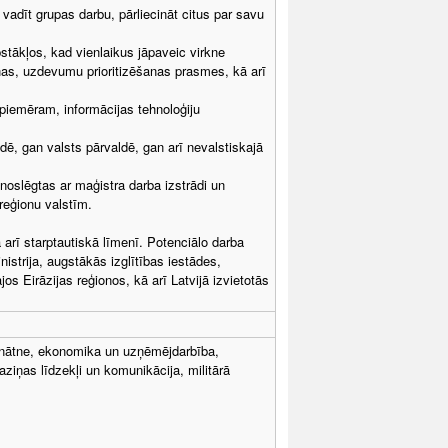
adīt grupas darbu, pārliecināt citus par savu
stākļos, kad vienlaikus jāpaveic virkne
as, uzdevumu prioritizēšanas prasmes, kā arī
piemēram, informācijas tehnoloģiju
ē, gan valsts pārvaldē, gan arī nevalstiskajā
 noslēgtas ar maģistra darba izstrādi un
reģionu valstīm.
ā arī starptautiskā līmenī. Potenciālo darba
nistrija, augstākās izglītības iestādes,
s Eirāzijas reģionos, kā arī Latvijā izvietotās
 zinātne, ekonomika un uzņēmējdarbība,
aziņas līdzekļi un komunikācija, militārā