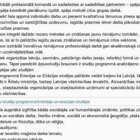
rādāt profesionālā komandā un sadarboties ar sadarbības partneriem – spēja v
 spēja koordinēt pienākumu izpildi, spēja motivēt citus grupas darbā.
ikt liela apjoma individuālo darbu un pieņemt kvalitatīvus lēmumus stresa ap
ozīmības un sarežģītības uzdevumu. Iegūtās prasmes ietver darba plānošan
turības prasmes.
e integrēt dažādu nozaru metodes un zināšanas jaunu risinājumu izstrādei, 
us, lai ar to palīdzību iegūtu jaunas zināšanas un risinājumus citos sektoros.
e izstrādāt inovatīvus risinājumus profesionālajā darbā gan akadēmiskajā vid
n uzņēmējdarbības vidē.
tiek organizētas lekciju, semināru, patstāvīgo darbu (eseju, referātu) formā un
anu. Tāpat paredzēti ārpusstudiju braucieni ir studiju programmā analizējamo 
pējas pēc studijām
programmā Krievijas un Eirāzijas studijas palīdzēs veidot karjeru kā Latvijā, t
ū ir Ārlietu ministrija, tostarp Latvijas vēstniecības ārvalstīs, Aizsardzības mi
 starptautiskās organizācijas un starptautiskie uzņēmumi ar specializāciju šajo
tu vēstniecības.
v/studiju-programma/krievijas-un-eirazijas-studijas
la augstākā izglītība šādās sociālajās vai humanitārajās zinātnēs: politikas
ja un sociālais darbs, tiesību zinātne, sociālā un ekonomiskā ģeogrāfija, plašs
ēsture un filozofija, ētika un reliģija.
baudījums:
par iecerēto maģistra darba tematu;
anta motivācijas vēstule.