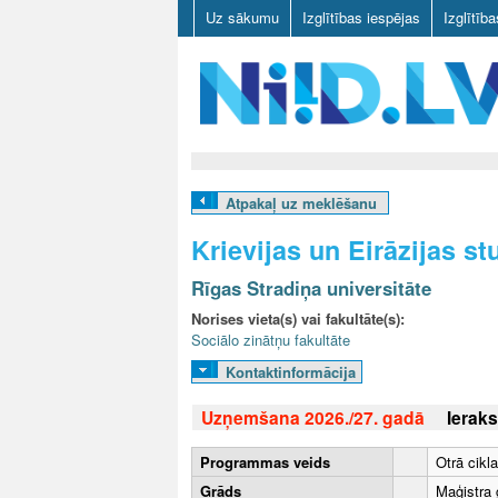
Uz sākumu
Izglītības iespējas
Izglītīb
N
I
Atpakaļ uz meklēšanu
I
Krievijas un Eirāzijas st
D
Rīgas Stradiņa universitāte
.
Norises vieta(s) vai fakultāte(s):
Sociālo zinātņu fakultāte
L
Kontaktinformācija
V
Uzņemšana 2026./27. gadā
Ieraks
Programmas veids
Otrā cikl
Grāds
Maģistra 