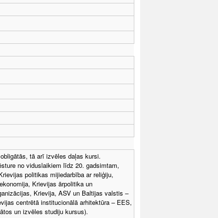
bligātās, tā arī izvēles daļas kursi.
s vēsture no viduslaikiem līdz 20. gadsimtam,
rievijas politikas mijiedarbība ar reliģiju,
ekonomija, Krievijas ārpolitika un
anizācijas, Krievija, ASV un Baltijas valstis –
vijas centrētā institucionālā arhitektūra – EES,
tos un izvēles studiju kursus).