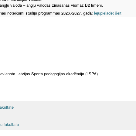
angļu valodā – angļu valodas zināšanas vismaz B2 līmenī.
as noteikumi studiju programmās 2026./2027. gadā:
lejupielādēt šeit
pievienota Latvijas Sporta pedagoģijas akadēmija (LSPA).
akultāte
7
u-fakultate