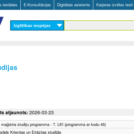
Skip
as iestādes
E-Konsultācijas
Digitālais asistents
Karjeras izvēles testi
to
main
Izglītības iespējas
content
udijas
ts atjaunots:
2026-03-23
a maģistra studiju programma - 7. LKI (programma ar kodu 45)
grāds Krievijas un Eirāzijas studijās