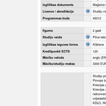
Izglītības dokuments
Maģistra 
Licence / akreditācija
Studiju v
Programmas kods
45312
Ilgums
2 gadi
Studiju veids
Pilna laik
Izglītības ieguves forma
Klātiene
Kredītpunkti ECTS
120
Mācību valoda
angļu (EN
Mācību/studiju maksa
3300 EUR
Studiju pr
Pirmais bl
Krievijas 
Krievijas
nekonvenc
mijiedarb
KDLO, NVS