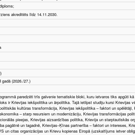
diploms;
irziens akreditēts līdz 14.11.2030.
a
)
 gadā (2026./27.)
ogrammā paredzēti trīs galvenie tematiskie bloki, kuru ietvaros tiks apgūti kā o
oks ir Krievijas iekšpolitika un ārpolitika. Tajā ietilpst studiju kursi Krievija
politiskās kultūras transformācija, Krievijas iekšpolitika – faktori un spēlētāji, K
 ekonomika – starp resursiem un modernizāciju, Krievijas transformācijas polit
ionālās pieejas, Krievijas aizsardzības politika, Krievija un starptautiskās org
ība pagātnē un tagadnē, Krievijas–Ķīnas partnerība – faktori un intereses, Krie
 un citas organizācijas un Krievu kopienas Eiropā (uzskaitījums ietver obligā