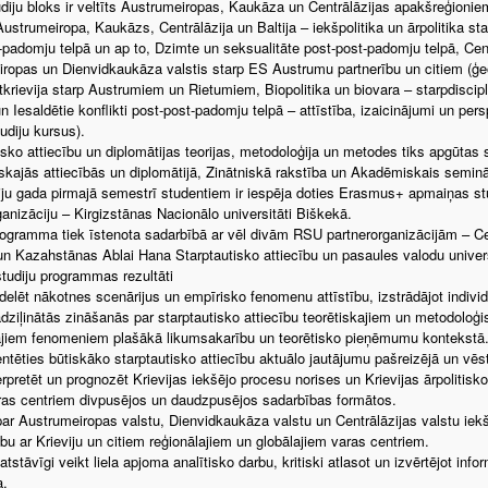
udiju bloks ir veltīts Austrumeiropas, Kaukāza un Centrālāzijas apakšreģioniem u
 Austrumeiropa, Kaukāzs, Centrālāzija un Baltija – iekšpolitika un ārpolitika s
-padomju telpā un ap to, Dzimte un seksualitāte post-post-padomju telpā, Cent
ropas un Dienvidkaukāza valstis starp ES Austrumu partnerību un citiem (ģeo)
ltkrievija starp Austrumiem un Rietumiem, Biopolitika un biovara – starpdiscip
 Iesaldētie konflikti post-post-padomju telpā – attīstība, izaicinājumi un pers
udiju kursus).
isko attiecību un diplomātijas teorijas, metodoloģija un metodes tiks apgūtas
iskajās attiecībās un diplomātijā, Zinātniskā rakstība un Akadēmiskais seminā
iju gada pirmajā semestrī studentiem ir iespēja doties Erasmus+ apmaiņas s
ganizāciju – Kirgizstānas Nacionālo universitāti Biškekā.
rogramma tiek īstenota sadarbībā ar vēl divām RSU partnerorganizācijām – Cen
n Kazahstānas Ablai Hana Starptautisko attiecību un pasaules valodu univers
studiju programmas rezultāti
elēt nākotnes scenārijus un empīrisko fenomenu attīstību, izstrādājot indivi
padziļinātās zināšanās par starptautisko attiecību teorētiskajiem un metodoloģ
ajiem fenomeniem plašākā likumsakarību un teorētisko pieņēmumu kontekstā
entēties būtiskāko starptautisko attiecību aktuālo jautājumu pašreizējā un vēs
erpretēt un prognozēt Krievijas iekšējo procesu norises un Krievijas ārpolitisko
ras centriem divpusējos un daudzpusējos sadarbības formātos.
par Austrumeiropas valstu, Dienvidkaukāza valstu un Centrālāzijas valstu iekšp
ību ar Krieviju un citiem reģionālajiem un globālajiem varas centriem.
stāvīgi veikt liela apjoma analītisko darbu, kritiski atlasot un izvērtējot infor
a.