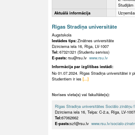
Studijām 
Aktuālā informācija
Uzņemšan
Rīgas Stradiņa universitāte
Augstskola
Iestādes tips:
Zinātnes universitāte
Dzirciema iela 16, Rīga, LV-1007
Tel:
67321321 (Studentu serviss)
E-pasts:
rsu@rsu.lv
www.rsu.lv
Informācija par izglītības iestādi:
No 01.07.2024. Rīgas Stradiņa universitātei ir 
Studentiem ir ies
[...]
Norises vieta(s) vai fakultāte(s):
Rīgas Stradiņa universitātes Sociālo zinātņu f
Dzirciema iela 16, Telpa: C-2.a, Rīga, LV-100
Tel:
67062662
E-pasts:
szf@rsu.lv
www.rsu.lv/socialo-zinatn