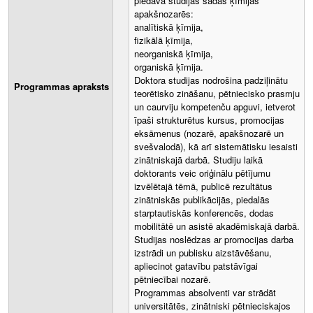
piedāvā studijas šādās ķīmijas
apakšnozarēs:
analītiskā ķīmija,
fizikālā ķīmija,
neorganiskā ķīmija,
organiskā ķīmija.
Doktora studijas nodrošina padziļinātu
Programmas apraksts
teorētisko zināšanu, pētniecisko prasmju
un caurviju kompetenču apguvi, ietverot
īpaši strukturētus kursus, promocijas
eksāmenus (nozarē, apakšnozarē un
svešvalodā), kā arī sistemātisku iesaisti
zinātniskajā darbā. Studiju laikā
doktorants veic oriģinālu pētījumu
izvēlētajā tēmā, publicē rezultātus
zinātniskās publikācijās, piedalās
starptautiskās konferencēs, dodas
mobilitātē un asistē akadēmiskajā darbā.
Studijas noslēdzas ar promocijas darba
izstrādi un publisku aizstāvēšanu,
apliecinot gatavību patstāvīgai
pētniecībai nozarē.
Programmas absolventi var strādāt
universitātēs, zinātniski pētnieciskajos