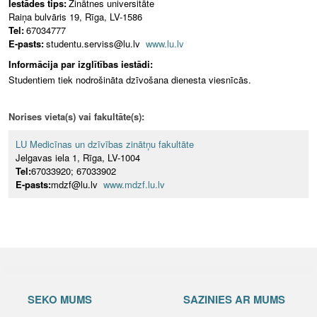
Iestādes tips:
Zinātnes universitāte
Raiņa bulvāris 19, Rīga, LV-1586
Tel:
67034777
E-pasts:
studentu.serviss@lu.lv
www.lu.lv
Informācija par izglītības iestādi:
Studentiem tiek nodrošināta dzīvošana dienesta viesnīcās.
Norises vieta(s) vai fakultāte(s):
LU Medicīnas un dzīvības zinātņu fakultāte
Jelgavas iela 1, Rīga, LV-1004
Tel:
67033920; 67033902
E-pasts:
mdzf@lu.lv
www.mdzf.lu.lv
SEKO MUMS
SAZINIES AR MUMS