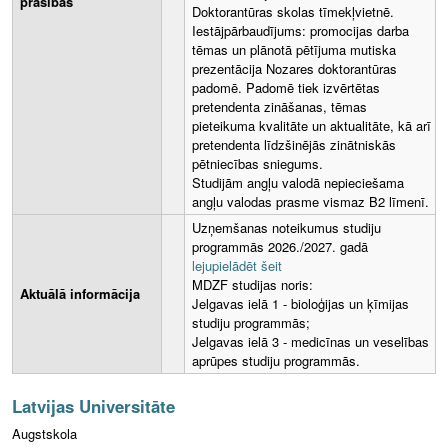
prasības
Doktorantūras skolas tīmekļvietnē.
Iestājpārbaudījums: promocijas darba
tēmas un plānotā pētījuma mutiska
prezentācija Nozares doktorantūras
padomē. Padomē tiek izvērtētas
pretendenta zināšanas, tēmas
pieteikuma kvalitāte un aktualitāte, kā arī
pretendenta līdzšinējās zinātniskās
pētniecības sniegums.
Studijām angļu valodā nepieciešama
angļu valodas prasme vismaz B2 līmenī.
Uzņemšanas noteikumus studiju
programmās 2026./2027. gadā
lejupielādēt šeit
MDZF studijas noris:
Aktuālā informācija
Jelgavas ielā 1 - bioloģijas un ķīmijas
studiju programmās;
Jelgavas ielā 3 - medicīnas un veselības
aprūpes studiju programmās.
Latvijas Universitāte
Augstskola