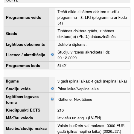
Trešā cikla zinātnes doktora studiju
Programmas veids
programma - 8. LKI (programma ar kodu
51)
Zinātnes doktora grāds, zinātnes
Grāds
doktors(-e) (Ph.D.) dabaszinātnēs
Izglītības dokuments
Doktora diploms;
Studiju virziens akreditēts līdz
Licence / akreditācija
20.12.2029.
Programmas kods
51421
Ilgums
3 gadi (pilna laika); 4 gadi (nepilna laika)
Studiju veids
Pilna laika/Nepilna laika
Izglītības ieguves
Klātiene; Neklātiene
forma
Kredītpunkti ECTS
216
Mācību valoda
latviešu un angļu (LV-EN)
Valsts budžets vai maksas: 3300 EUR
Mācību/studiju maksa
gadā (pilna/ nepilna laika) (2026./27.)