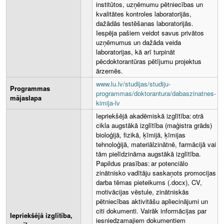
institūtos, uzņēmumu pētniecības un
kvalitātes kontroles laboratorijās,
dažādās testēšanas laboratorijās.
Iespēja pašiem veidot savus privātos
uzņēmumus un dažāda veida
laboratorijas, kā arī turpināt
pēcdoktorantūras pētījumu projektus
ārzemēs.
www.lu.lv/studijas/studiju-
Programmas
programmas/doktorantura/dabaszinatnes-
mājaslapa
kimija-lv
Iepriekšējā akadēmiskā izglītība: otrā
cikla augstākā izglītība (maģistra grāds)
bioloģijā, fizikā, ķīmijā, ķīmijas
tehnoloģijā, materiālzinātnē, farmācijā vai
tām pielīdzināma augstākā izglītība.
Papildus prasības: ar potenciālo
zinātnisko vadītāju saskaņots promocijas
darba tēmas pieteikums (.docx), CV,
motivācijas vēstule, zinātniskās
pētniecības aktivitāšu apliecinājumi un
citi dokumenti. Vairāk informācijas par
Iepriekšējā izglītība,
iesniedzamajiem dokumentiem