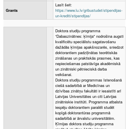
Lasīt šeit:
Grants
https://www.lu.lv/gribustudet/stipendijas-
un-krediti/stipendijas/
Doktora studiju programma
“Dabaszinātnes: ķīmija" nodrošina augsti
kvalificētu speciālistu sagatavošanu
dažādās ķīmijas apakšnozarēs, sniedzot
doktorantiem padziļinātas teorētiskās
zināšanas un praktiskās prasmes, kas
nepieciešamas patstāvīga akadēmiskā
un zinātniski pētnieciskā darba
veikšanai.
Doktora studiju programmas īstenošanā
ciešā sadarbībā ar Medicīnas un
dzīvības zinātņu fakultāti ir iesaistīti arī
Latvijas Universitātes un citi Latvijas
zinātniskie institūti. Programma atbalsta
iespēju doktorantiem paralēli studēt
kopīgā doktorantūras programmā
sadarbībā ar ārvalstu universitātēm.
Ķīmijas doktora studiju programma