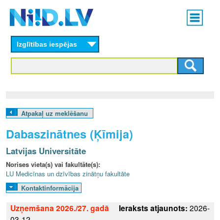
Skip
Main
to
menu
N
main
content
Izglītības iespējas
I
I
D
.
Atpakaļ uz meklēšanu
L
Dabaszinātnes (Ķīmija)
V
Latvijas Universitāte
Norises vieta(s) vai fakultāte(s):
LU Medicīnas un dzīvības zinātņu fakultāte
Kontaktinformācija
Uzņemšana 2026./27. gadā
Ieraksts atjaunots:
2026-
03-12