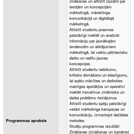
zināšanas un attīstīt izpratni par
teorijām un koncepcijām
mārketingā, mārektinga
komunikācijā un digitālajā
mārketingā.
Attīstīt studentu prasmes
patstāvīgi meklēt un analizēt
informāciju par jaunākajām
tendencēm un atklājumiem
mārketingā, lai veiktu pētniecisko
darbu un radītu jaunas
koncepcijas.
Attīstīt studentu radošumu,
kritisko domāšanu un elastīgumu,
lai spētu mācīties un darboties
mainīgos apstākļos un operatīvi
meklēt inovatīvus zinātnisko un
darba problēmu risinājumus
Attīstīt studentu spēju patstāvīgi
veidot mārketinga kampaņas un
komunikāciju, izmantojot dažādas
Programmas apraksts
metodes.
Studiju programmas rezultāti:
Zināšanas (zināšanas un izpratne)