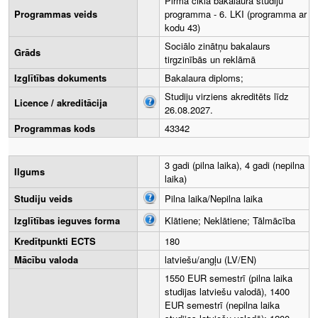
Pirmā cikla bakalaura studiju
Programmas veids
programma - 6. LKI (programma ar
kodu 43)
Sociālo zinātņu bakalaurs
Grāds
tirgzinībās un reklāmā
Izglītības dokuments
Bakalaura diploms;
Studiju virziens akreditēts līdz
Licence / akreditācija
26.08.2027.
Programmas kods
43342
3 gadi (pilna laika), 4 gadi (nepilna
Ilgums
laika)
Studiju veids
Pilna laika/Nepilna laika
Izglītības ieguves forma
Klātiene; Neklātiene; Tālmācība
Kredītpunkti ECTS
180
Mācību valoda
latviešu/angļu (LV/EN)
1550 EUR semestrī (pilna laika
studijas latviešu valodā), 1400
EUR semestrī (nepilna laika