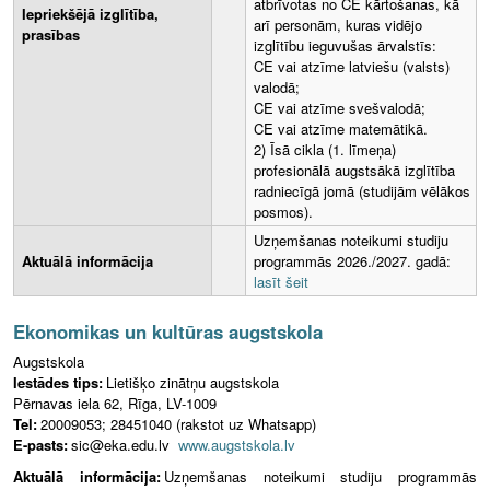
atbrīvotas no CE kārtošanas, kā
Iepriekšējā izglītība,
arī personām, kuras vidējo
prasības
izglītību ieguvušas ārvalstīs:
CE vai atzīme latviešu (valsts)
valodā;
CE vai atzīme svešvalodā;
CE vai atzīme matemātikā.
2) Īsā cikla (1. līmeņa)
profesionālā augstsākā izglītība
radniecīgā jomā (studijām vēlākos
posmos).
Uzņemšanas noteikumi studiju
Aktuālā informācija
programmās 2026./2027. gadā:
lasīt šeit
Ekonomikas un kultūras augstskola
Augstskola
Iestādes tips:
Lietišķo zinātņu augstskola
Pērnavas iela 62, Rīga, LV-1009
Tel:
20009053; 28451040 (rakstot uz Whatsapp)
E-pasts:
sic@eka.edu.lv
www.augstskola.lv
Aktuālā informācija:
Uzņemšanas noteikumi studiju programmās