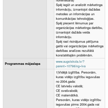
novērtēšana)
Spēj iegūt un analizēt mārketinga
informāciju, izmantojot dažādas
metodes un informācijas un
komunikācijas tehnoloģijas.
Spēj pieņemt lēmumus par
organizācijas mārketinga darbību,
izmantojot dažāda veida
informāciju.
Spēj rast risinājumus pētījuma
gaitā vai organizācijas mārketinga
darbības analīzes rezultātā
konstatētajām problēmām.
www.augstskola.lv/?
Programmas mājaslapa
parent=1079&lng=lva
1)Vidējā izglītība. Personām,
kuras vidējo izglītību ieguvušas
no 2004.gada:
CE latviešu valodā;
CE svešvalodā;
CE matemātikā.
Personām, kuras vidējo izglītību
ieguvušas pirms 2004.gada vai