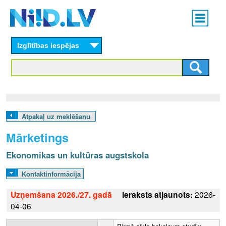
Skip
Main
to
menu
N
main
content
Izglītības iespējas
I
I
D
.
Atpakaļ uz meklēšanu
L
Mārketings
V
Ekonomikas un kultūras augstskola
Kontaktinformācija
Uzņemšana 2026./27. gadā
Ieraksts atjaunots:
2026-
04-06