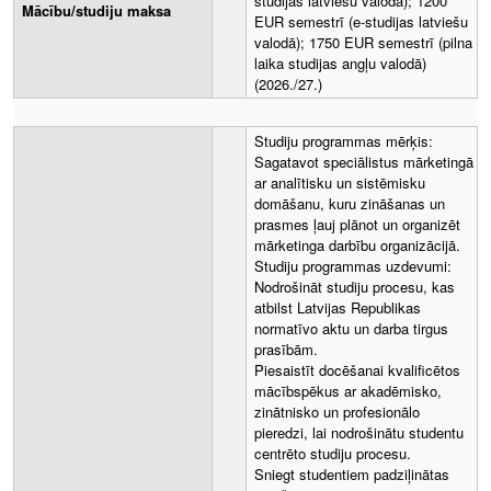
studijas latviešu valodā); 1200
Mācību/studiju maksa
EUR semestrī (e-studijas latviešu
valodā); 1750 EUR semestrī (pilna
laika studijas angļu valodā)
(2026./27.)
Studiju programmas mērķis:
Sagatavot speciālistus mārketingā
ar analītisku un sistēmisku
domāšanu, kuru zināšanas un
prasmes ļauj plānot un organizēt
mārketinga darbību organizācijā.
Studiju programmas uzdevumi:
Nodrošināt studiju procesu, kas
atbilst Latvijas Republikas
normatīvo aktu un darba tirgus
prasībām.
Piesaistīt docēšanai kvalificētos
mācībspēkus ar akadēmisko,
zinātnisko un profesionālo
pieredzi, lai nodrošinātu studentu
centrēto studiju procesu.
Sniegt studentiem padziļinātas