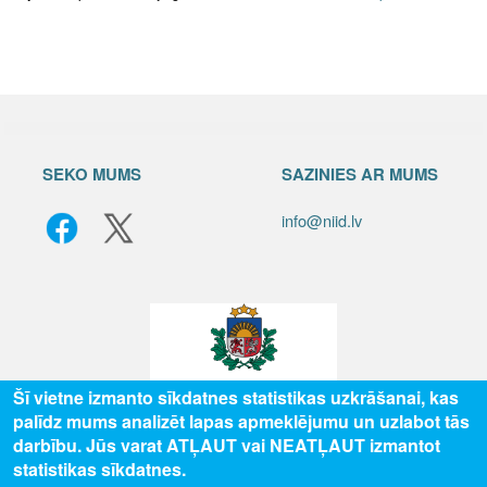
SEKO MUMS
SAZINIES AR MUMS
info@niid.lv
Šī vietne izmanto sīkdatnes statistikas uzkrāšanai, kas
palīdz mums analizēt lapas apmeklējumu un uzlabot tās
© 2025 Valsts izglītības attīstības aģentūra, publicētā satura visas tiesības
darbību. Jūs varat ATĻAUT vai NEATĻAUT izmantot
aizsargātas.
statistikas sīkdatnes.