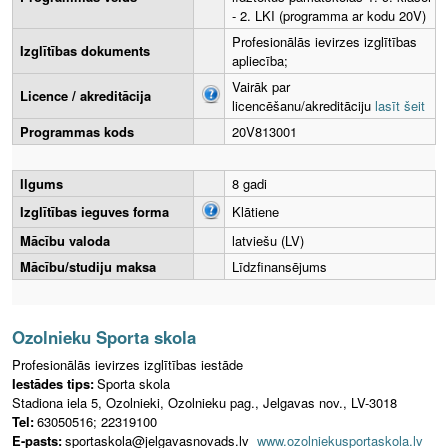
- 2. LKI (programma ar kodu 20V)
Profesionālās ievirzes izglītības
Izglītības dokuments
apliecība;
Vairāk par
Licence / akreditācija
licencēšanu/akreditāciju
lasīt šeit
Programmas kods
20V813001
Ilgums
8 gadi
Izglītības ieguves forma
Klātiene
Mācību valoda
latviešu (LV)
Mācību/studiju maksa
Līdzfinansējums
Ozolnieku Sporta skola
Profesionālās ievirzes izglītības iestāde
Iestādes tips:
Sporta skola
Stadiona iela 5, Ozolnieki, Ozolnieku pag., Jelgavas nov., LV-3018
Tel:
63050516; 22319100
E-pasts:
sportaskola@jelgavasnovads.lv
www.ozolniekusportaskola.lv