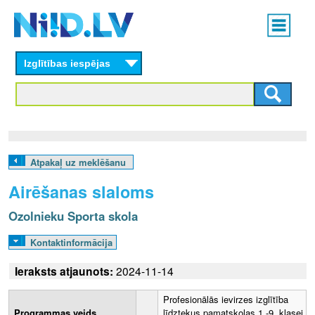
Skip
Main
to
menu
N
main
content
Izglītības iespējas
I
I
D
.
Atpakaļ uz meklēšanu
L
Airēšanas slaloms
V
Ozolnieku Sporta skola
Kontaktinformācija
Ieraksts atjaunots:
2024-11-14
Profesionālās ievirzes izglītība
Programmas veids
līdztekus pamatskolas 1.-9. klasei