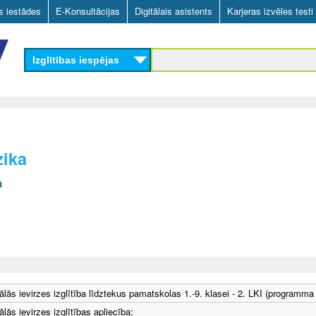
Skip
as iestādes
E-Konsultācijas
Digitālais asistents
Karjeras izvēles testi
to
main
Izglītības iespējas
content
zika
a
ālās ievirzes izglītība līdztekus pamatskolas 1.-9. klasei - 2. LKI (programma
lās ievirzes izglītības apliecība;