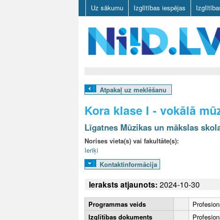
Uz sākumu
Izglītības iespējas
Izglītīb
N
I
Atpakaļ uz meklēšanu
I
Kora klase I - vokālā mū
D
Līgatnes Mūzikas un mākslas skol
.
Norises vieta(s) vai fakultāte(s):
Ieriķi
L
Kontaktinformācija
V
Ieraksts atjaunots:
2024-10-30
Programmas veids
Profesion
Izglītības dokuments
Profesionā