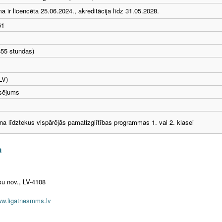
 ir licencēta 25.06.2024., akreditācija līdz 31.05.2028.
61
855 stundas)
LV)
nsējums
 līdztekus vispārējās pamatizglītības programmas 1. vai 2. klasei
a
su nov., LV-4108
w.ligatnesmms.lv