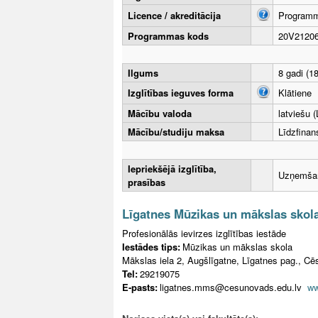
Licence / akreditācija
Programma
Programmas kods
20V2120
Ilgums
8 gadi (1
Izglītības ieguves forma
Klātiene
Mācību valoda
latviešu (
Mācību/studiju maksa
Līdzfina
Iepriekšējā izglītība,
Uzņemšana
prasības
Līgatnes Mūzikas un mākslas skol
Profesionālās ievirzes izglītības iestāde
Iestādes tips:
Mūzikas un mākslas skola
Mākslas iela 2, Augšlīgatne, Līgatnes pag., Cē
Tel:
29219075
E-pasts:
ligatnes.mms@cesunovads.edu.lv
ww