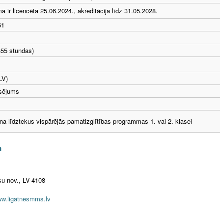
 ir licencēta 25.06.2024., akreditācija līdz 31.05.2028.
61
855 stundas)
LV)
nsējums
 līdztekus vispārējās pamatizglītības programmas 1. vai 2. klasei
a
su nov., LV-4108
w.ligatnesmms.lv