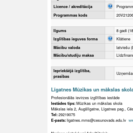
Licence / akreditācija
Programma
Programmas kods
20V2120
Ilgums
8 gadi (1
Izglītības ieguves forma
Klātiene
Mācību valoda
latviešu (
Mācību/studiju maksa
Līdzfina
Iepriekšējā izglītība,
Uzņemšana
prasības
Līgatnes Mūzikas un mākslas skol
Profesionālās ievirzes izglītības iestāde
Iestādes tips:
Mūzikas un mākslas skola
Mākslas iela 2, Augšlīgatne, Līgatnes pag., Cē
Tel:
29219075
E-pasts:
ligatnes.mms@cesunovads.edu.lv
ww