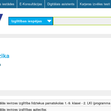
Skip
as iestādes
E-Konsultācijas
Digitālais asistents
Karjeras izvēles testi
to
main
Izglītības iespējas
content
zika
a
ālās ievirzes izglītība līdztekus pamatskolas 1.-9. klasei - 2. LKI (programma
lās ievirzes izglītības apliecība;