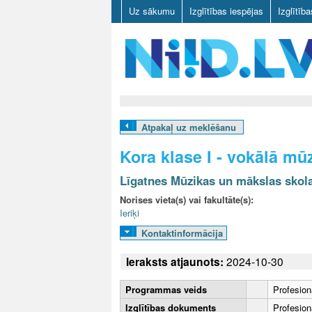
Uz sākumu
Izglītības iespējas
Izglītīb
N
I
Atpakaļ uz meklēšanu
I
Kora klase I - vokālā mū
D
Līgatnes Mūzikas un mākslas skol
.
Norises vieta(s) vai fakultāte(s):
Ieriķi
L
Kontaktinformācija
V
Ieraksts atjaunots:
2024-10-30
Programmas veids
Profesion
Izglītības dokuments
Profesionā