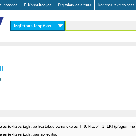
Skip
as iestādes
E-Konsultācijas
Digitālais asistents
Karjeras izvēles testi
to
main
Izglītības iespējas
content
II
a
ālās ievirzes izglītība līdztekus pamatskolas 1.-9. klasei - 2. LKI (programma
lās ievirzes izglītības apliecība;