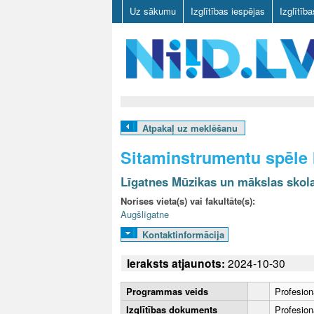
Uz sākumu
Izglītības iespējas
Izglītīb
N
I
Atpakaļ uz meklēšanu
I
Sitaminstrumentu spēle 
D
Līgatnes Mūzikas un mākslas skol
.
Norises vieta(s) vai fakultāte(s):
Augšlīgatne
L
Kontaktinformācija
V
Ieraksts atjaunots:
2024-10-30
Programmas veids
Profesion
Izglītības dokuments
Profesionā