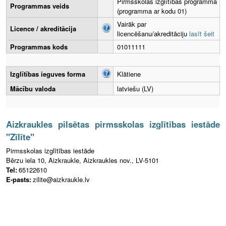
Pirmsskolas izglītības programma
Programmas veids
(programma ar kodu 01)
Vairāk par
Licence / akreditācija
licencēšanu/akreditāciju
lasīt šeit
Programmas kods
01011111
Izglītības ieguves forma
Klātiene
Mācību valoda
latviešu (LV)
Aizkraukles pilsētas pirmsskolas izglītības iestāde
"Zīlīte"
Pirmsskolas izglītības iestāde
Bērzu iela 10, Aizkraukle, Aizkraukles nov., LV-5101
Tel:
65122610
E-pasts:
zilite@aizkraukle.lv