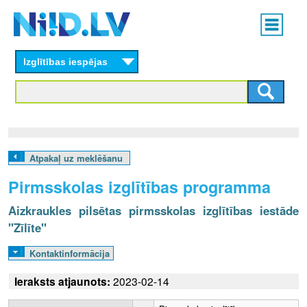
Skip
Main
to
menu
N
main
content
Izglītības iespējas
I
I
D
.
Atpakaļ uz meklēšanu
L
Pirmsskolas izglītības programma
V
Aizkraukles pilsētas pirmsskolas izglītības iestāde
"Zīlīte"
Kontaktinformācija
Ieraksts atjaunots:
2023-02-14