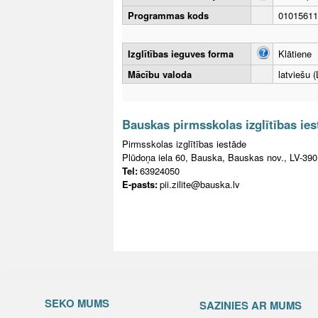
Programmas kods
01015611
Izglītības ieguves forma
Klātiene
Mācību valoda
latviešu (
Bauskas pirmsskolas izglītības iest
Pirmsskolas izglītības iestāde
Plūdoņa iela 60, Bauska, Bauskas nov., LV-390
Tel:
63924050
E-pasts:
pii.zilite@bauska.lv
SEKO MUMS
SAZINIES AR MUMS