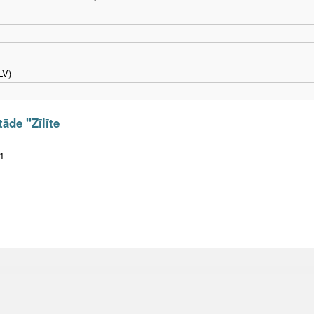
LV)
āde "Zīlīte
1