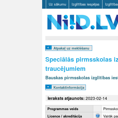
Uz sākumu
Izglītības iespējas
Izglītīb
N
I
Atpakaļ uz meklēšanu
I
Speciālās pirmsskolas iz
D
traucējumiem
.
Bauskas pirmsskolas izglītības iest
L
Kontaktinformācija
V
Ieraksts atjaunots:
2023-02-14
Programmas veids
Pirmsskol
Licence / akreditācija
Vairāk pa