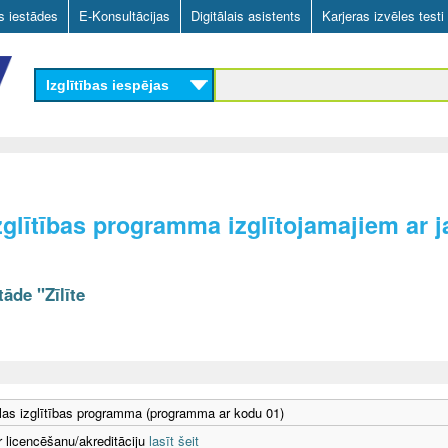
Skip
as iestādes
E-Konsultācijas
Digitālais asistents
Karjeras izvēles testi
to
main
Izglītības iespējas
content
glītības programma izglītojamajiem ar j
āde "Zīlīte
as izglītības programma (programma ar kodu 01)
r licencēšanu/akreditāciju
lasīt šeit