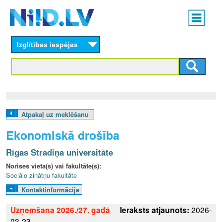
Skip
Main
to
menu
N
main
content
Izglītības iespējas
I
I
D
.
Atpakaļ uz meklēšanu
L
Ekonomiskā drošība
V
Rīgas Stradiņa universitāte
Norises vieta(s) vai fakultāte(s):
Sociālo zinātņu fakultāte
Kontaktinformācija
Uzņemšana 2026./27. gadā
Ieraksts atjaunots:
2026-
03-23