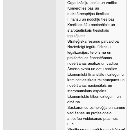
Organizāciju teorija un vadība
Komerctiesības un
maksātnespējas tiesības
Finanšu un nodokļu tiesības
Kredītiestāžu nacionālais un
starptautiskais tiesiskais
regulējums
Stratēģiskā resursu pārvaldība
Noziedzīgi iegūtu līdzekļu
legalizācijas, terorisma un
proliferācijas finansēšanas
novēršanas analīze un vadība
Atvērto avotu un datu analīze
Ekonomiski finansiālo noziegumu
krimināltiesiskais raksturojums un
novēršanas nacionālais un
starptautiskais aspekts
Ekonomiskie kibernoziegumi un
drošība
Saskarsmes psiholoģija un sarunu
vadīšanas un profesionālo
attiecību veidošanas prasmes
u. c.
Studiju programmā ir paredzēta arī