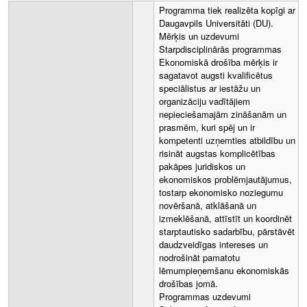
Programma tiek realizēta kopīgi ar
Daugavpils Universitāti (DU).
Mērķis un uzdevumi
Starpdisciplinārās programmas
Ekonomiskā drošība mērķis ir
sagatavot augsti kvalificētus
speciālistus ar iestāžu un
organizāciju vadītājiem
nepieciešamajām zināšanām un
prasmēm, kuri spēj un ir
kompetenti uzņemties atbildību un
risināt augstas komplicētības
pakāpes juridiskos un
ekonomiskos problēmjautājumus,
tostarp ekonomisko noziegumu
novēršanā, atklāšanā un
izmeklēšanā, attīstīt un koordinēt
starptautisko sadarbību, pārstāvēt
daudzveidīgas intereses un
nodrošināt pamatotu
lēmumpieņemšanu ekonomiskās
drošības jomā.
Programmas uzdevumi