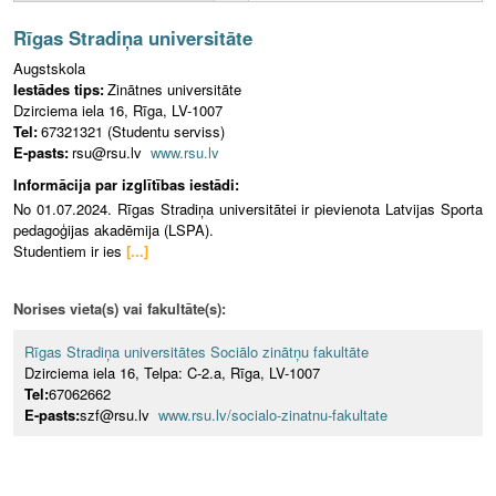
Rīgas Stradiņa universitāte
Augstskola
Iestādes tips:
Zinātnes universitāte
Dzirciema iela 16, Rīga, LV-1007
Tel:
67321321 (Studentu serviss)
E-pasts:
rsu@rsu.lv
www.rsu.lv
Informācija par izglītības iestādi:
No 01.07.2024. Rīgas Stradiņa universitātei ir pievienota Latvijas Sporta
pedagoģijas akadēmija (LSPA).
Studentiem ir ies
[...]
Norises vieta(s) vai fakultāte(s):
Rīgas Stradiņa universitātes Sociālo zinātņu fakultāte
Dzirciema iela 16, Telpa: C-2.a, Rīga, LV-1007
Tel:
67062662
E-pasts:
szf@rsu.lv
www.rsu.lv/socialo-zinatnu-fakultate