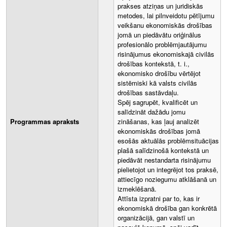
prakses atziņas un juridiskās
metodes, lai pilnveidotu pētījumu
veikšanu ekonomiskās drošības
jomā un piedāvātu oriģinālus
profesionālo problēmjautājumu
risinājumus ekonomiskajā civilās
drošības kontekstā, t. i.,
ekonomisko drošību vērtējot
sistēmiski kā valsts civilās
drošības sastāvdaļu.
Spēj sagrupēt, kvalificēt un
salīdzināt dažādu jomu
Programmas apraksts
zināšanas, kas ļauj analizēt
ekonomiskās drošības jomā
esošās aktuālās problēmsituācijas
plašā salīdzinošā kontekstā un
piedāvāt nestandarta risinājumu
pielietojot un integrējot tos praksē,
attiecīgo noziegumu atklāšanā un
izmeklēšanā.
Attīsta izpratni par to, kas ir
ekonomiskā drošība gan konkrētā
organizācijā, gan valstī un