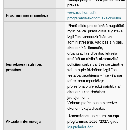
prakse.
www.rsu.lv/studiju-
Programmas mājaslapa
programma/ekonomiska-drosiba
Pirmā cikla profesionālā augstākā
izglītība vai pirmā cikla augstākā
izglītība komerczinībās un
administrēšanā, vadības zinībās,
ekonomikā, finansēs,
organizācijas drošībā, iekšējā
drošībā un civilajā aizsardzībā,
Iepriekšējā izglītība,
policijas darbā vai tiesību zinātnē,
prasības
vai tam pielīdzināma izglītība.
Iestājpārbaudījums - intervija par
reflektanta iepriekšējo
profesionālo pieredzi saistībā ar
ekonomiskās drošības
jautājumiem.
Vēlama profesionālā pieredze
ekonomiskajā drošībā.
Uzņemšanas noteikumi studiju
Aktuālā informācija
programmās 2026./2027. gadā:
lejupielādēt šeit