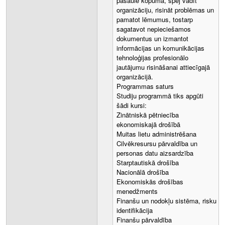
pasaulē kopumā, spēj vadīt
organizāciju, risināt problēmas un
pamatot lēmumus, tostarp
sagatavot nepieciešamos
dokumentus un izmantot
informācijas un komunikācijas
tehnoloģijas profesionālo
jautājumu risināšanai attiecīgajā
organizācijā.
Programmas saturs
Studiju programmā tiks apgūti
šādi kursi:
Zinātniskā pētniecība
ekonomiskajā drošībā
Muitas lietu administrēšana
Cilvēkresursu pārvaldība un
personas datu aizsardzība
Starptautiskā drošība
Nacionālā drošība
Ekonomiskās drošības
menedžments
Finanšu un nodokļu sistēma, risku
identifikācija
Finanšu pārvaldība