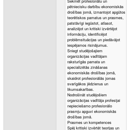
Sekmēt profesionālu un
pētniecisku darbību ekonomiskās
drošības jomā, izmantojot apgūtos
teorētiskos pamatus un prasmes,
patstāvīgi iegūstot, atlasot,
analizējot un kritiski izvērtējot
informāciju, identificējot
problēmsituācijas un piedāvājot
iespējamos risinājumus.
Sniegt studējošajiem
organizācijas vadītājam
raksturīgās pamata un
specializētās zināšanas
ekonomiskās drošības jomā,
skaidrot profesionālās jomas
svarīgākos jēdzienus un
likumsakarības.
Nodrošināt studējošiem
organizācijas vadītāja profesijai
nepieciešamo profesionālo
prasmju apguvi ekonomiskās
drošības jomā.
Prasmes un kompetences
Spēj kritiski izvērtēt teorijas un