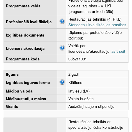
Profesionālā vidējā izglītība pēc
Programmas veids
vidējās izglītības - 4. LKI
(programmas ar kodu 35b)
Restaurācijas tehniķis (4. PKL)
Profesionālā kvalifikācija
Standarts / kvalifikācijas prasības
Diploms par profesionālo vidējo
Izglītības dokuments
izglītību;
Vairāk par
Licence / akreditācija
licencēšanu/akreditāciju
lasīt šeit
Programmas kods
35b211031
Ilgums
2 gadi
Izglītības ieguves forma
Klātiene
Mācību valoda
latviešu (LV)
Mācību/studiju maksa
Valsts budžets
Grants
Audzēkņi saņem stipendiju
Restaurācijas tehniķis ar
specializāciju Koka konstrukciju