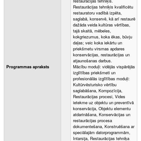
restaurācijas tehniķis.
Restaurācijas tehniķis kvalificētu
restauratoru vadībā izpēta,
saglabā, konservē, kā arī restaurē
dažāda veida kultūras vērtības,
tajā skaitā, mēbeles,
kokgriezumus, koka ēkas, būvju
daļas; veic koka iekārtu un
priekšmetu virsmas apdares
konservācijas, restaurācijas un
atjaunošanas darbus.
Programmas apraksts
Mācību moduļi: vidējās vispārējās
izglītības priekšmeti un
profesionālās izglītības moduļi:
Kultūrvēsturisko vērtību
saglabāšana, Kompozīcija,
Restaurācijas procesi, Vides
ietekme uz objektu un preventīvā
konservācija, Objektu elementu
atdarināšana, Konservācijas un
restaurācijas procesa
dokumentešana, Konstruēšana ar
speciālajām datorprogrammām,
Intarsija, Restaurācijas tehniķa