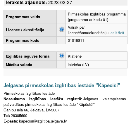
Ieraksts atjaunots:
2023-02-27
Pirmsskolas izglītības programma
Programmas veids
(programma ar kodu 01)
Vairāk par
Licence / akreditācija
licencēšanu/akreditāciju
lasīt šeit
Programmas kods
01015811
Izglītības ieguves forma
Klātiene
Mācību valoda
latviešu (LV)
Jelgavas pirmsskolas izglītības iestāde "Kāpēcīši"
Pirmsskolas izglītības iestāde
Nosaukums izglītības iestāžu reģistrā:
Jelgavas valstspilsētas
pašvaldības pirmsskolas izglītības iestāde "Kāpēcīši"
Ganību iela 66, Jelgava, LV-3007
Tel:
26305690
E-pasts:
kapecisi@izglitiba.jelgava.lv