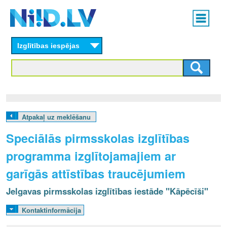
Skip
Main
to
menu
N
main
content
Izglītības iespējas
I
I
D
.
Atpakaļ uz meklēšanu
L
Speciālās pirmsskolas izglītības
V
programma izglītojamajiem ar
garīgās attīstības traucējumiem
Jelgavas pirmsskolas izglītības iestāde "Kāpēcīši"
Kontaktinformācija