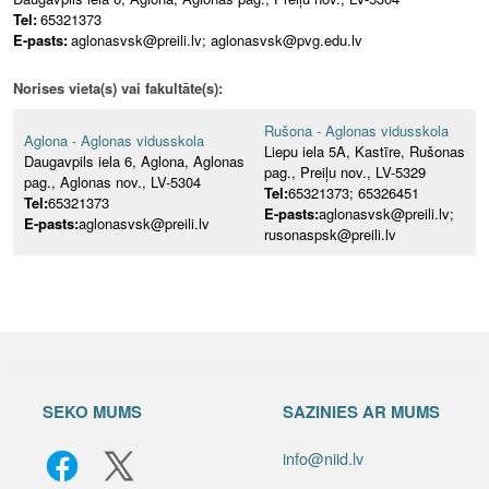
Tel:
65321373
E-pasts:
aglonasvsk@preili.lv; aglonasvsk@pvg.edu.lv
Norises vieta(s) vai fakultāte(s):
Rušona - Aglonas vidusskola
Aglona - Aglonas vidusskola
Liepu iela 5A, Kastīre, Rušonas
Daugavpils iela 6, Aglona, Aglonas
pag., Preiļu nov., LV-5329
pag., Aglonas nov., LV-5304
Tel:
65321373; 65326451
Tel:
65321373
E-pasts:
aglonasvsk@preili.lv;
E-pasts:
aglonasvsk@preili.lv
rusonaspsk@preili.lv
SEKO MUMS
SAZINIES AR MUMS
info@niid.lv