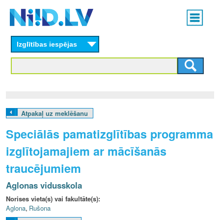
Skip
Main
to
menu
N
main
content
Izglītības iespējas
I
I
D
.
Atpakaļ uz meklēšanu
L
Speciālās pamatizglītības programma
V
izglītojamajiem ar mācīšanās
traucējumiem
Aglonas vidusskola
Norises vieta(s) vai fakultāte(s):
Aglona
,
Rušona