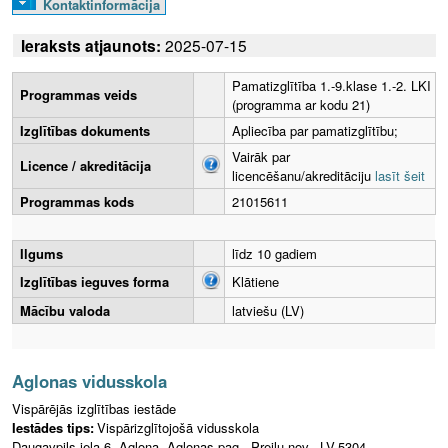
Kontaktinformācija
Ieraksts atjaunots:
2025-07-15
Pamatizglītība 1.-9.klase 1.-2. LKI
Programmas veids
(programma ar kodu 21)
Izglītības dokuments
Apliecība par pamatizglītību;
Vairāk par
Licence / akreditācija
licencēšanu/akreditāciju
lasīt šeit
Programmas kods
21015611
Ilgums
līdz 10 gadiem
Izglītības ieguves forma
Klātiene
Mācību valoda
latviešu (LV)
Aglonas vidusskola
Vispārējās izglītības iestāde
Iestādes tips:
Vispārizglītojošā vidusskola
Daugavpils iela 6, Aglona, Aglonas pag., Preiļu nov., LV-5304