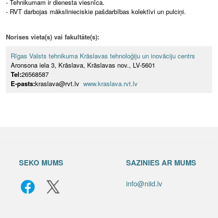
- Tehnikumam ir dienesta viesnīca.
- RVT darbojas mākslinieciskie pašdarbības kolektīvi un pulciņi.
Norises vieta(s) vai fakultāte(s):
Rīgas Valsts tehnikuma Krāslavas tehnoloģiju un inovāciju centrs
Aronsona iela 3, Krāslava, Krāslavas nov., LV-5601
Tel:
26568587
E-pasts:
kraslava@rvt.lv
www.kraslava.rvt.lv
SEKO MUMS
SAZINIES AR MUMS
info@niid.lv