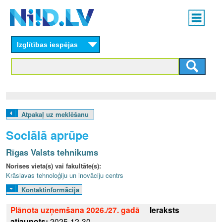
Skip
Main
to
menu
N
main
content
Izglītības iespējas
I
I
D
.
Atpakaļ uz meklēšanu
L
Sociālā aprūpe
V
Rīgas Valsts tehnikums
Norises vieta(s) vai fakultāte(s):
Krāslavas tehnoloģiju un inovāciju centrs
Kontaktinformācija
Plānota uzņemšana 2026./27. gadā
Ieraksts
atjaunots:
2025-12-30