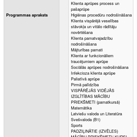
Klienta aprūpes process un
pašaprūpe
Programmas apraksts
Higiēnas procedūru nodrošināšana
Klienta vispārējā veselības
stāvokļa un vitālo rādītāju
novērtēšana
Klienta pamatvajadzību
nodrošināšana
Mājturības pamati
Klienta ar funkcionāliem
traucējumiem aprūpe
Sociālās aprūpes nodrošināšana
Infekcioza klienta aprūpe
Paliatīvā aprūpe
Pirmā palīdzība
VISPĀRĒJĀS VIDĒJĀS
IZGLĪTĪBAS MĀCĪBU
PRIEKŠMETI (pamatkursā)
Matemātika
Latviešu valoda un Literatūra
Svešvaloda (B1)
Sports
PADZIĻINĀTIE (IZVĒLES)
MĀCĪBU PRIEKŠMETI/ KURSI