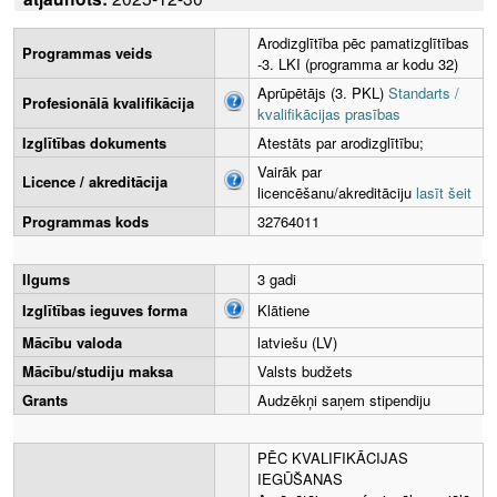
Arodizglītība pēc pamatizglītības
Programmas veids
-3. LKI (programma ar kodu 32)
Aprūpētājs (3. PKL)
Standarts /
Profesionālā kvalifikācija
kvalifikācijas prasības
Izglītības dokuments
Atestāts par arodizglītību;
Vairāk par
Licence / akreditācija
licencēšanu/akreditāciju
lasīt šeit
Programmas kods
32764011
Ilgums
3 gadi
Izglītības ieguves forma
Klātiene
Mācību valoda
latviešu (LV)
Mācību/studiju maksa
Valsts budžets
Grants
Audzēkņi saņem stipendiju
PĒC KVALIFIKĀCIJAS
IEGŪŠANAS