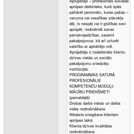
Aprūpētājs – profesionāls sociālās
aprūpes darbinieks, kurš spēs
palīdzēt personām, kuras pašas –
vecuma vai veselības stāvokļa
dēļ, to nespēj vai ir grūtības sevi
aprūpēt, nodrošināt savas
pamatvajadzības, saņemt
pakalpojumus, kā arī uzturēt
saistību ar apkārtējo vidi.
Aprūpētājs ir nodarbināts klientu
dzīves vietās un sociālo
pakalpojumu sniedzēju
institūcijās.
PROGRAMMAS SATURĀ
PROFESIONĀLIE
KOMPETENČU MODUĻI/
MĀCĪBU PRIEKŠMETI
(pamatdaļā)
Drošas darba vietas un darba
vides nodrošināšana
Atbalsta sniegšana klientam
aprūpes laikā
Klienta dzīves kvalitātes
nodrošināšana