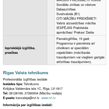
Sociālās zinības un vēsture
Dabaszinības
Svešvaloda (B1)
CITI MĀCĪBU PRIEKŠMETI
Valsts aizsardzības mācība
IESPĒJAS Praktiskās
apmācības/ Prakse/ Darbs
Pamatizglītība, 15 gadi.
Programma ir piemērota arī
Iepriekšējā izglītība,
cilvēkiem ar speciālām
prasības
vajadzībām (mācīšanās
traucējumiem vai viegliem garīgās
attīstības traucējumiem).
Rīgas Valsts tehnikums
Profesionālās izglītības iestāde
Iestādes tips:
Tehnikums
Krišjāņa Valdemāra iela 1C, Rīga, LV-1817
Tel:
26128169; 27260004 (Mācību nodaļa)
E-pasts:
kanceleja@rvt.lv
www.rvt.lv
Informācija par izglītības iestādi: